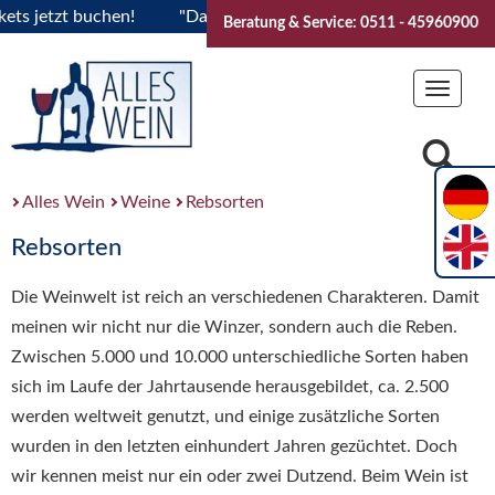
jetzt buchen!
"Das Sommerfest 2026" Vive la Bourgogne..Ti
Beratung & Service: 0511 - 45960900
Toggle
navigat
Alles Wein
Weine
Rebsorten
Rebsorten
Die Weinwelt ist reich an verschiedenen Charakteren. Damit
meinen wir nicht nur die Winzer, sondern auch die Reben.
Zwischen 5.000 und 10.000 unterschiedliche Sorten haben
sich im Laufe der Jahrtausende herausgebildet, ca. 2.500
werden weltweit genutzt, und einige zusätzliche Sorten
wurden in den letzten einhundert Jahren gezüchtet. Doch
wir kennen meist nur ein oder zwei Dutzend. Beim Wein ist