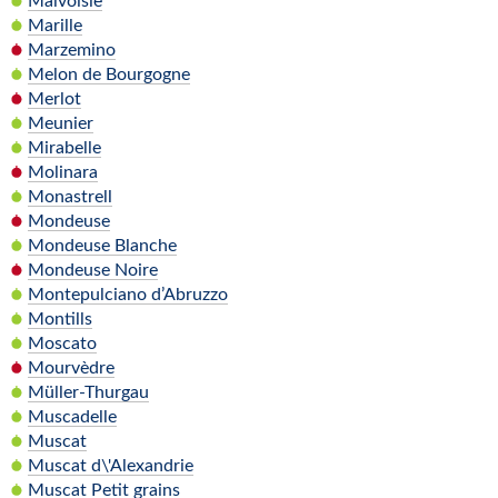
Malvoisie
Marille
Marzemino
Melon de Bourgogne
Merlot
Meunier
Mirabelle
Molinara
Monastrell
Mondeuse
Mondeuse Blanche
Mondeuse Noire
Montepulciano d’Abruzzo
Montills
Moscato
Mourvèdre
Müller-Thurgau
Muscadelle
Muscat
Muscat d\'Alexandrie
Muscat Petit grains