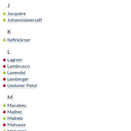
J
Jacquère
Johannisbeersaft
K
Kefirkörner
L
Lagrein
Lambrusco
Lavendel
Lemberger
Lledoner Pelut
M
Macabeu
Malbec
Malheb
Malvasia