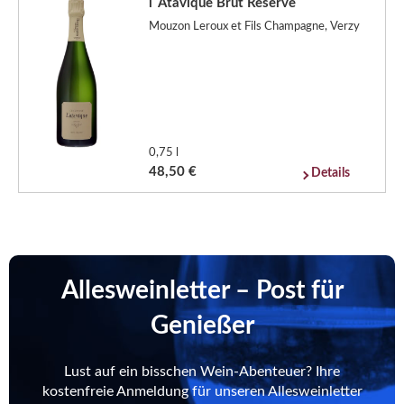
l´Atavique Brut Reserve
Mouzon Leroux et Fils Champagne, Verzy
0,75 l
48,50 €
Details
Allesweinletter – Post für
Genießer
Lust auf ein bisschen Wein-Abenteuer? Ihre
kostenfreie Anmeldung für unseren Allesweinletter