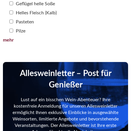
Geflügel helle Soße
Helles Fleisch (Kalb)
Pasteten
Pilze
mehr
Allesweinletter – Post für
Genießer
Lust auf ein bisschen Wein-Abenteuer? Ihre
kostenfreie Anmeldung für unseren Allesweinletter
ermöglicht Ihnen exklusive Einblicke in ausgewählte
Weinsorten, limitierte Angebote und bevorstehende
Veranstaltungen. Der Allesweinletter ist Ihre erste