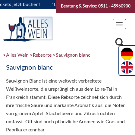
s jetzt buchen!
"Das Sommerfest 2026" Vive la Bourgogne..T
Beratung & Service: 0511 - 45960900
Toggle
navigat
Alles Wein
Rebsorte
Sauvignon blanc
Sauvignon blanc
Sauvignon Blanc ist eine weltweit verbreitete
Weißweinsorte, die ursprünglich aus dem Loire-Tal in
Frankreich stammt. Diese Rebsorte zeichnet sich durch
ihre frische Säure und markante Aromatik aus, die Noten
von grünem Apfel, Stachelbeere und Zitrusfrüchten
umfasst. Oft sind auch pflanzliche Aromen wie Gras und
Paprika erkennbar.