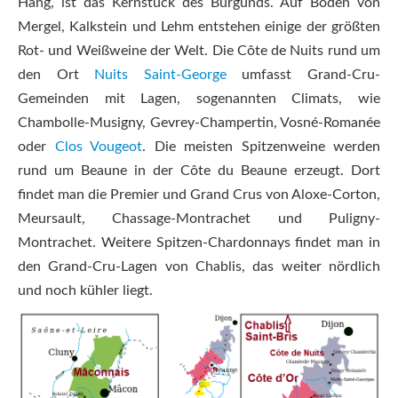
Hang, ist das Kernstück des Burgunds. Auf Böden von
Mergel, Kalkstein und Lehm entstehen einige der größten
Rot- und Weißweine der Welt. Die Côte de Nuits rund um
den Ort
Nuits Saint-George
umfasst Grand-Cru-
Gemeinden mit Lagen, sogenannten Climats, wie
Chambolle-Musigny, Gevrey-Champertin, Vosné-Romanée
oder
Clos Vougeot
. Die meisten Spitzenweine werden
rund um Beaune in der Côte du Beaune erzeugt. Dort
findet man die Premier und Grand Crus von Aloxe-Corton,
Meursault, Chassage-Montrachet und Puligny-
Montrachet. Weitere Spitzen-Chardonnays findet man in
den Grand-Cru-Lagen von Chablis, das weiter nördlich
und noch kühler liegt.