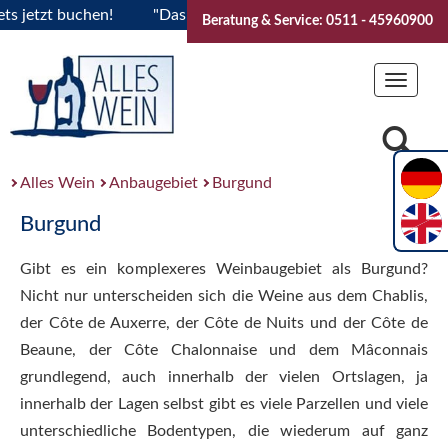
zt buchen!
"Das Sommerfest 2026" Vive la Bourgogne..Ticke
Beratung & Service: 0511 - 45960900
Toggle
navigat
Alles Wein
Anbaugebiet
Burgund
Burgund
Gibt es ein komplexeres Weinbaugebiet als Burgund?
Nicht nur unterscheiden sich die Weine aus dem Chablis,
der Côte de Auxerre, der Côte de Nuits und der Côte de
Beaune, der Côte Chalonnaise und dem Mâconnais
grundlegend, auch innerhalb der vielen Ortslagen, ja
innerhalb der Lagen selbst gibt es viele Parzellen und viele
unterschiedliche Bodentypen, die wiederum auf ganz