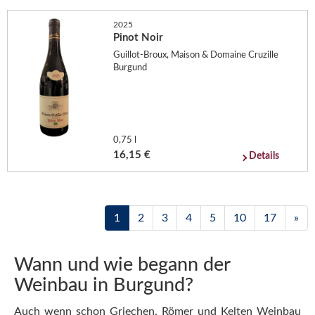
2025
Pinot Noir
Guillot-Broux, Maison & Domaine Cruzille
Burgund
0,75 l
16,15 €
Details
1
2
3
4
5
10
17
»
Wann und wie begann der
Weinbau in Burgund?
Auch wenn schon Griechen, Römer und Kelten Weinbau