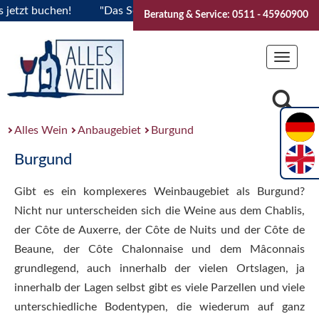
buchen!
"Das Sommerfest 2026" Vive la Bourgogne..Tickets 
Beratung & Service: 0511 - 45960900
Toggle
navigat
Alles Wein
Anbaugebiet
Burgund
Burgund
Gibt es ein komplexeres Weinbaugebiet als Burgund?
Nicht nur unterscheiden sich die Weine aus dem Chablis,
der Côte de Auxerre, der Côte de Nuits und der Côte de
Beaune, der Côte Chalonnaise und dem Mâconnais
grundlegend, auch innerhalb der vielen Ortslagen, ja
innerhalb der Lagen selbst gibt es viele Parzellen und viele
unterschiedliche Bodentypen, die wiederum auf ganz