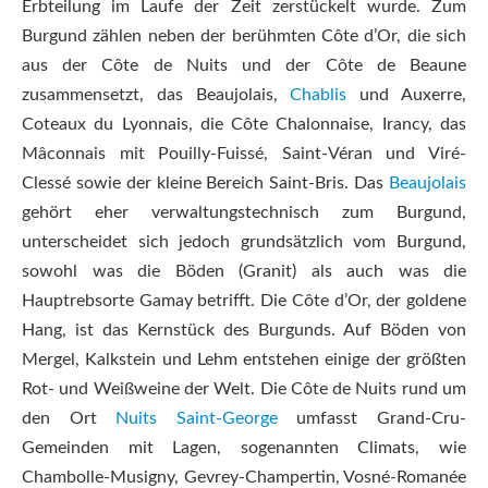
Erbteilung im Laufe der Zeit zerstückelt wurde. Zum
Burgund zählen neben der berühmten Côte d’Or, die sich
aus der Côte de Nuits und der Côte de Beaune
zusammensetzt, das Beaujolais,
Chablis
und Auxerre,
Coteaux du Lyonnais, die Côte Chalonnaise, Irancy, das
Mâconnais mit Pouilly-Fuissé, Saint-Véran und Viré-
Clessé sowie der kleine Bereich Saint-Bris. Das
Beaujolais
gehört eher verwaltungstechnisch zum Burgund,
unterscheidet sich jedoch grundsätzlich vom Burgund,
sowohl was die Böden (Granit) als auch was die
Hauptrebsorte Gamay betrifft. Die Côte d’Or, der goldene
Hang, ist das Kernstück des Burgunds. Auf Böden von
Mergel, Kalkstein und Lehm entstehen einige der größten
Rot- und Weißweine der Welt. Die Côte de Nuits rund um
den Ort
Nuits Saint-George
umfasst Grand-Cru-
Gemeinden mit Lagen, sogenannten Climats, wie
Chambolle-Musigny, Gevrey-Champertin, Vosné-Romanée