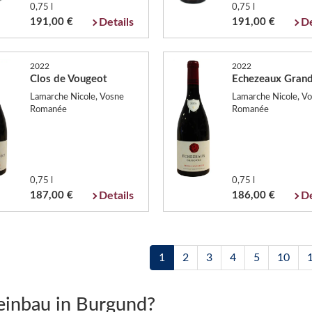
0,75 l
0,75 l
191,00 €
Details
191,00 €
De
2022
2022
Clos de Vougeot
Echezeaux Grand
Lamarche Nicole, Vosne
Lamarche Nicole, V
Romanée
Romanée
0,75 l
0,75 l
187,00 €
Details
186,00 €
De
1
2
3
4
5
10
inbau in Burgund?