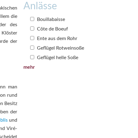
Anlässe
nkischen
llem die
Bouillabaisse
der des
Côte de Boeuf
 Klöster
Ente aus dem Rohr
rde der
Geflügel Rotweinsoße
Geflügel helle Soße
mehr
ann man
von rund
n Besitz
eben der
blis
und
nd Viré-
scheidet