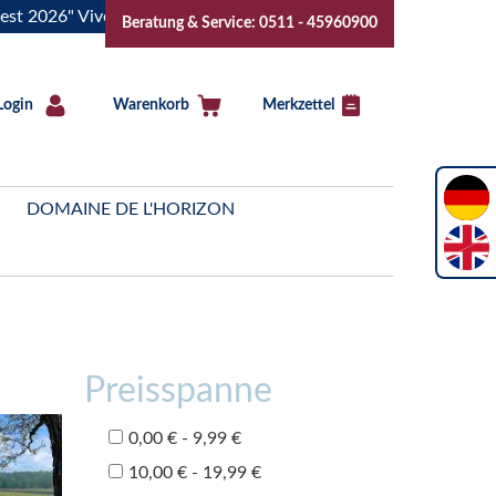
 Vive la Bourgogne..Tickets jetzt buchen!
"Das Sommerfest
Beratung & Service: 0511 - 45960900
Login
Warenkorb
Merkzettel
DOMAINE DE L'HORIZON
Preisspanne
0,00 € - 9,99 €
10,00 € - 19,99 €