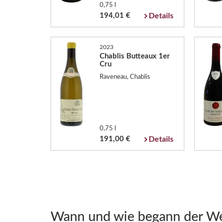
0,75 l
194,01 €
Details
2023
Chablis Butteaux 1er
Cru
Raveneau, Chablis
0,75 l
191,00 €
Details
Wann und wie begann der We