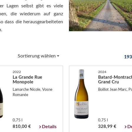
er Lagen selbst gibt es viele
ypen, die wiederum auf ganz
so dass die herausgearbeiteten
n.
Sortierung wählen
193
2022
2024
La Grande Rue
Batard-Montrac
Monopole
Grand Cru
Lamarche Nicole, Vosne
Boillot Jean Marc,
Romanée
0,75 l
0,75 l
810,00 €
Details
328,99 €
De