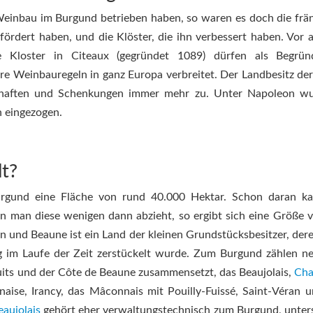
inbau im Burgund betrieben haben, so waren es doch die frä
rdert haben, und die Klöster, die ihn verbessert haben. Vor a
e Kloster in Citeaux (gegründet 1089) dürfen als Begrün
re Weinbauregeln in ganz Europa verbreitet. Der Landbesitz der
chaften und Schenkungen immer mehr zu. Unter Napoleon wu
n eingezogen.
lt?
urgund eine Fläche von rund 40.000 Hektar. Schon daran k
n man diese wenigen dann abzieht, so ergibt sich eine Größe 
 und Beaune ist ein Land der kleinen Grundstücksbesitzer, dere
ng im Laufe der Zeit zerstückelt wurde. Zum Burgund zählen n
uits und der Côte de Beaune zusammensetzt, das Beaujolais,
Cha
aise, Irancy, das Mâconnais mit Pouilly-Fuissé, Saint-Véran u
eaujolais
gehört eher verwaltungstechnisch zum Burgund, unter