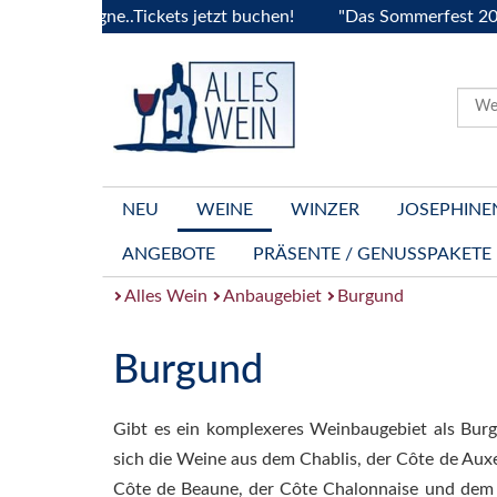
urgogne..Tickets jetzt buchen!
"Das Sommerfest 2026" Vive
NEU
WEINE
WINZER
JOSEPHINE
ANGEBOTE
PRÄSENTE / GENUSSPAKETE
Alles Wein
Anbaugebiet
Burgund
Burgund
Gibt es ein komplexeres Weinbaugebiet als Bur
sich die Weine aus dem Chablis, der Côte de Auxe
Côte de Beaune, der Côte Chalonnaise und dem