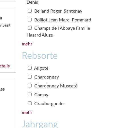
Denis
Belland Roger, Santenay
u
Boillot Jean Marc, Pommard
y Saint
Champs de l Abbaye Familie
Hasard Aluze
mehr
Rebsorte
tails
Aligoté
Chardonnay
Chardonnay Muscaté
Les
Gamay
Grauburgunder
mehr
Jahrgang