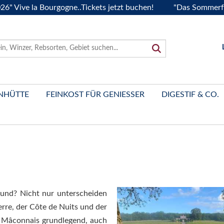
 la Bourgogne..Tickets jetzt buchen!
"Das Sommerfest 2026"
NHÜTTE
FEINKOST FÜR GENIESSER
DIGESTIF & CO.
gund? Nicht nur unterscheiden
rre, der Côte de Nuits und der
 Mâconnais grundlegend, auch