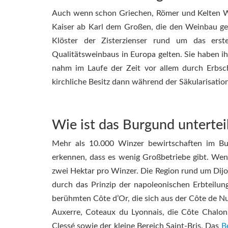
Auch wenn schon Griechen, Römer und Kelten We
Kaiser ab Karl dem Großen, die den Weinbau gefö
Klöster der Zisterzienser rund um das erst
Qualitätsweinbaus in Europa gelten. Sie haben ih
nahm im Laufe der Zeit vor allem durch Erbs
kirchliche Besitz dann während der Säkularisatio
Wie ist das Burgund untertei
Mehr als 10.000 Winzer bewirtschaften im B
erkennen, dass es wenig Großbetriebe gibt. Wen
zwei Hektar pro Winzer. Die Region rund um Dijon
durch das Prinzip der napoleonischen Erbteilu
berühmten Côte d’Or, die sich aus der Côte de N
Auxerre, Coteaux du Lyonnais, die Côte Chalonn
Clessé sowie der kleine Bereich Saint-Bris. Das
B