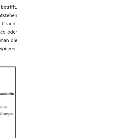
etrifft.
ntstehen
 Grand-
ée oder
 man die
Spitzen-