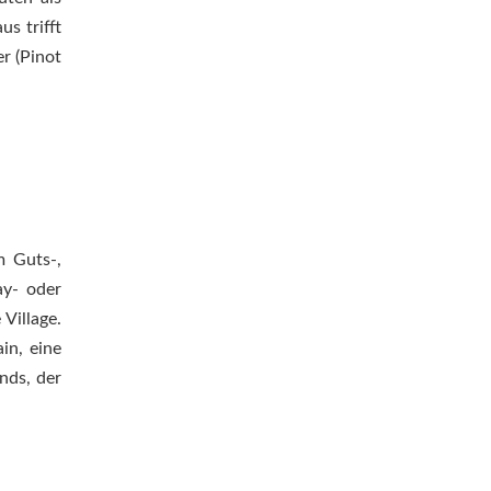
s trifft
r (Pinot
m Guts-,
ay- oder
Village.
in, eine
nds, der