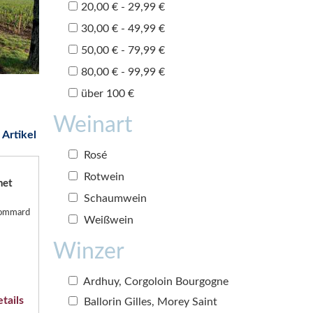
20,00 € - 29,99 €
30,00 € - 49,99 €
50,00 € - 79,99 €
80,00 € - 99,99 €
über 100 €
Weinart
 Artikel
Rosé
Rotwein
het
Schaumwein
 Pommard
Weißwein
Winzer
Ardhuy, Corgoloin Bourgogne
tails
Ballorin Gilles, Morey Saint