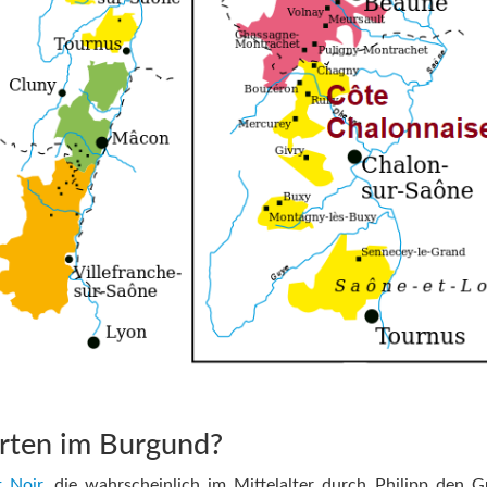
rten im Burgund?
t Noir
, die wahrscheinlich im Mittelalter durch Philipp den G