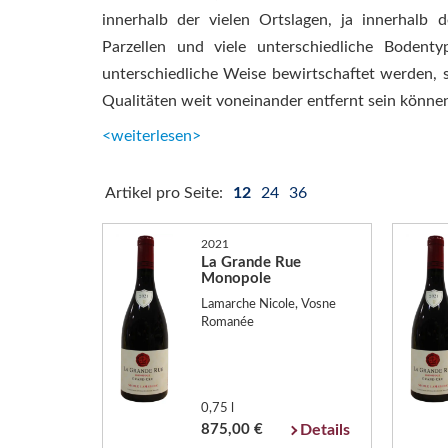
innerhalb der vielen Ortslagen, ja innerhalb d
Parzellen und viele unterschiedliche Bodent
unterschiedliche Weise bewirtschaftet werden, 
Qualitäten weit voneinander entfernt sein könne
<weiterlesen>
Artikel pro Seite:
12
24
36
2021
La Grande Rue
Monopole
Lamarche Nicole, Vosne
Romanée
0,75 l
875,00 €
Details