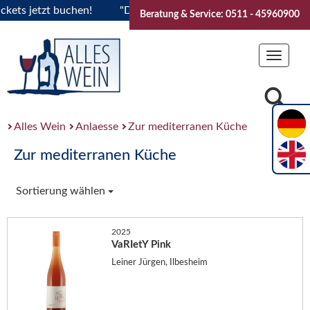
s jetzt buchen!
"Das Sommerfest 2026" Vive la Bourgogne..
Beratung & Service: 0511 - 45960900
Toggle
navigat
Alles Wein
Anlaesse
Zur mediterranen Küche
Zur mediterranen Küche
Sortierung wählen
2025
VaRIetY Pink
Leiner Jürgen, Ilbesheim