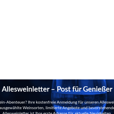
Allesweinletter – Post für Genießer
ein-Abenteuer? Ihre kostenfreie Anmeldung für unseren Alleswei
n ausgewählte Weinsorten, limitierte Angebote und bevorstehend
Allesweinletter ist Ihre erste Adresse für aktuelle Neuigkeiten.