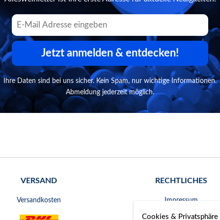
Jetzt anmelden & entdecken!
Ihre Daten sind bei uns sicher. Kein Spam, nur wichtige Informationen.
Abmeldung jederzeit möglich.
VERSAND
RECHTLICHES
Versandkosten
Impressum
Cookies & Privatsphäre
AGB