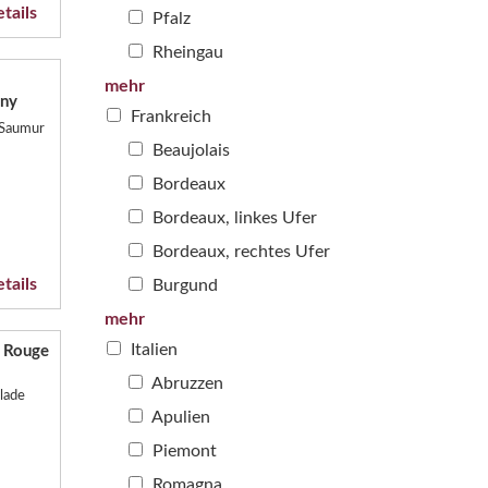
tails
Pfalz
Rheingau
mehr
ny
Frankreich
 Saumur
Beaujolais
Bordeaux
Bordeaux, linkes Ufer
Bordeaux, rechtes Ufer
tails
Burgund
mehr
Italien
l Rouge
Abruzzen
lade
Apulien
Piemont
Romagna