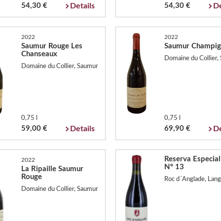
54,30 €
Details
54,30 €
De
2022
2022
Saumur Rouge Les
Saumur Champig
Chanseaux
Domaine du Collier,
Domaine du Collier, Saumur
0,75 l
0,75 l
59,00 €
Details
69,90 €
De
Reserva Especia
2022
N° 13
La Ripaille Saumur
Rouge
Roc d´Anglade, Lang
Domaine du Collier, Saumur