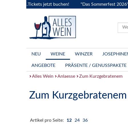
gogne..Tickets jetzt buchen!
"Das Sommerfest 2026" Vive l
NEU
WEINE
WINZER
JOSEPHINE
ANGEBOTE
PRÄSENTE / GENUSSPAKETE
Alles Wein
Anlaesse
Zum Kurzgebratenem
Zum Kurzgebratenem
Artikel pro Seite:
12
24
36