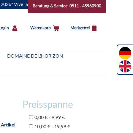
Vive la Bourgogne..Tickets jetzt buchen!
"Das Sommerfest 
Beratung & Service: 0511 - 45960900
Login
Warenkorb
Merkzettel
DOMAINE DE L'HORIZON
Preisspanne
0,00 € - 9,99 €
 Artikel
10,00 € - 19,99 €