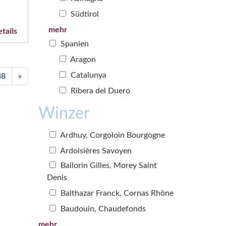
Südtirol
mehr
tails
Spanien
Aragon
Catalunya
38
»
Ribera del Duero
Winzer
Ardhuy, Corgoloin Bourgogne
Ardoisières Savoyen
Ballorin Gilles, Morey Saint
Denis
Balthazar Franck, Cornas Rhône
Baudouin, Chaudefonds
mehr