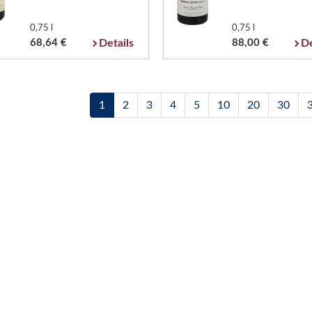
0,75 l
0,75 l
68,64 €
Details
88,00 €
De
1
2
3
4
5
10
20
30