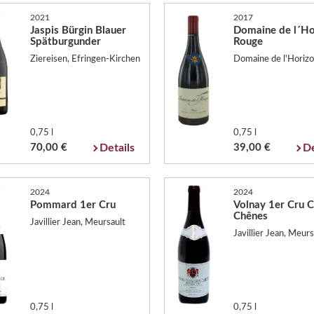
2021
2017
Jaspis Bürgin Blauer
Domaine de l´Ho
Spätburgunder
Rouge
Ziereisen, Efringen-Kirchen
Domaine de l'Horizo
0,75 l
0,75 l
70,00 €
Details
39,00 €
De
2024
2024
Pommard 1er Cru
Volnay 1er Cru C
Chênes
Javillier Jean, Meursault
Javillier Jean, Meurs
0,75 l
0,75 l