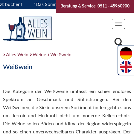
hen!
"Das Sommerfest 2026" Vive la Bourgogne..Tickets jetz
Beratung & Service: 0511 - 45960900
Toggle
navigat
Alles Wein
Weine
Weißwein
Weißwein
Die Kategorie der Weißweine umfasst ein schier endloses
Spektrum an Geschmack und Stilrichtungen. Bei den
Weißweinen, die Sie in unserem Sortiment finden geht es uns
um Terroir und Herkunft nicht um moderne Kellertechnik.
Die Weine sollen Böden und Klima der Region widerspiegeln
und so einen unverwechselbaren Charakter ausprägen. Der