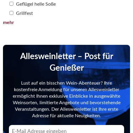
Geflügel helle Soße
Grillfest
mehr
Allesweinletter – Post für
Genießer
Lust auf ein bisschen Wein-Abenteuer? Ihre
kostenfreie Anmeldung für unseren Allesweinletter
ermöglicht Ihnen exklusive Einblicke in ausgewählte
Weinsorten, limitierte Angebote und bevorstehende
Veranstaltungen. Der Allesweinletter ist Ihre erste
Adresse für aktuelle Neuigkeiten.