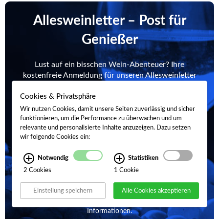
Allesweinletter – Post für
Genießer
Lust auf ein bisschen Wein-Abenteuer? Ihre
kostenfreie Anmeldung für unseren Allesweinletter
ermöglicht Ihnen exklusive Einblicke in ausgewählte
Weinsorten, limitierte Angebote und bevorstehende
Cookies & Privatsphäre
Veranstaltungen. Der Allesweinletter ist Ihre erste
Wir nutzen Cookies, damit unsere Seiten zuverlässig und sicher
Adresse für aktuelle Neuigkeiten.
funktionieren, um die Performance zu überwachen und um
relevante und personalisierte Inhalte anzuzeigen. Dazu setzen
wir folgende Cookies ein:
Notwendig
Statistiken
Jetzt anmelden & entdecken!
2 Cookies
1 Cookie
Einstellung speichern
Alle Cookies akzeptieren
Ihre Daten sind bei uns sicher. Kein Spam, nur wichtige
Informationen.