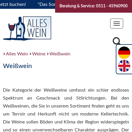
uchen!
"Das Sommerfest 2026" Vive la Bourgogne..Tickets j
Beratung & Service: 0511 - 45960900
Toggle
navigat
Alles Wein
Weine
Weißwein
Weißwein
Die Kategorie der Weißweine umfasst ein schier endloses
Spektrum an Geschmack und Stilrichtungen. Bei den
Weißweinen, die Sie in unserem Sortiment finden geht es uns
um Terroir und Herkunft nicht um moderne Kellertechnik.
Die Weine sollen Böden und Klima der Region widerspiegeln
und so einen unverwechselbaren Charakter ausprägen. Der