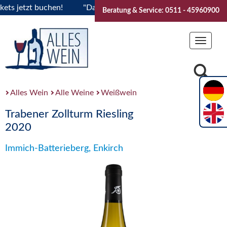
jetzt buchen!
"Das Sommerfest 2026" Vive la Bourgogne..Ti
Beratung & Service: 0511 - 45960900
Toggle
navigat
Alles Wein
Alle Weine
Weißwein
Trabener Zollturm Riesling
2020
Immich-Batterieberg, Enkirch