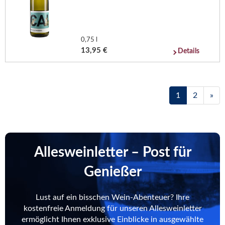
0,75 l
13,95 €
Details
1
2
»
Allesweinletter – Post für
Genießer
Lust auf ein bisschen Wein-Abenteuer? Ihre
kostenfreie Anmeldung für unseren Allesweinletter
ermöglicht Ihnen exklusive Einblicke in ausgewählte