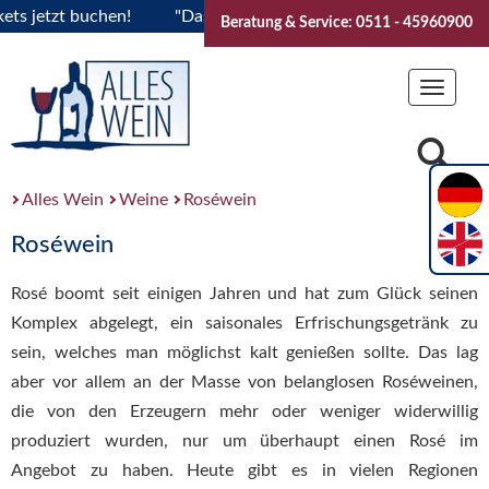
tzt buchen!
"Das Sommerfest 2026" Vive la Bourgogne..Tick
Beratung & Service: 0511 - 45960900
Toggle
navigat
Alles Wein
Weine
Roséwein
Roséwein
Rosé boomt seit einigen Jahren und hat zum Glück seinen
Komplex abgelegt, ein saisonales Erfrischungsgetränk zu
sein, welches man möglichst kalt genießen sollte. Das lag
aber vor allem an der Masse von belanglosen Roséweinen,
die von den Erzeugern mehr oder weniger widerwillig
produziert wurden, nur um überhaupt einen Rosé im
Angebot zu haben. Heute gibt es in vielen Regionen