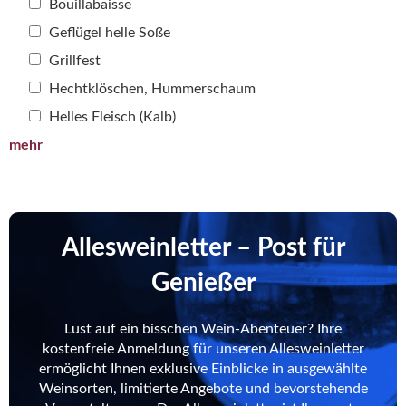
Bouillabaisse
Geflügel helle Soße
Grillfest
Hechtklöschen, Hummerschaum
Helles Fleisch (Kalb)
mehr
Allesweinletter – Post für
Genießer
Lust auf ein bisschen Wein-Abenteuer? Ihre
kostenfreie Anmeldung für unseren Allesweinletter
ermöglicht Ihnen exklusive Einblicke in ausgewählte
Weinsorten, limitierte Angebote und bevorstehende