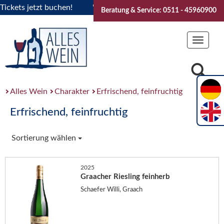
ets jetzt buchen!
"Das Sommerfest 2026" Vive la Bourgogne
Beratung & Service: 0511 - 45960900
Toggle
navigat
Alles Wein
Charakter
Erfrischend, feinfruchtig
Erfrischend, feinfruchtig
Sortierung wählen
2025
Graacher Riesling feinherb
Schaefer Willi, Graach