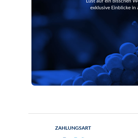
Lust auf ein bisschen W
exklusive Einblicke i
ZAHLUNGSART