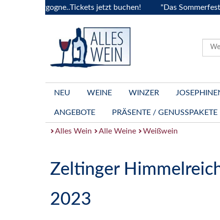
a Bourgogne..Tickets jetzt buchen!
"Das Sommerfest 2026" V
NEU
WEINE
WINZER
JOSEPHINE
ANGEBOTE
PRÄSENTE / GENUSSPAKETE
Alles Wein
Alle Weine
Weißwein
Zeltinger Himmelreich
2023