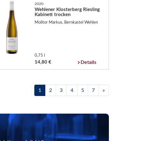
2020
Wehlener Klosterberg Riesling
Kabinett trocken
Molitor Markus, Bernkastel Wehlen
0,75 l
14,80 €
Details
1
2
3
4
5
7
»