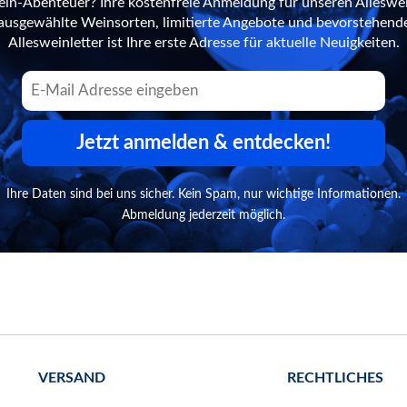
ein-Abenteuer? Ihre kostenfreie Anmeldung für unseren Alleswei
n ausgewählte Weinsorten, limitierte Angebote und bevorstehend
Allesweinletter ist Ihre erste Adresse für aktuelle Neuigkeiten.
Jetzt anmelden & entdecken!
Ihre Daten sind bei uns sicher. Kein Spam, nur wichtige Informationen.
Abmeldung jederzeit möglich.
VERSAND
RECHTLICHES