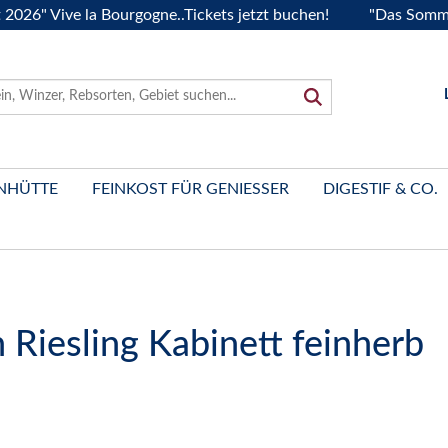
ive la Bourgogne..Tickets jetzt buchen!
"Das Sommerfest 2
NHÜTTE
FEINKOST FÜR GENIESSER
DIGESTIF & CO.
 Riesling Kabinett feinherb