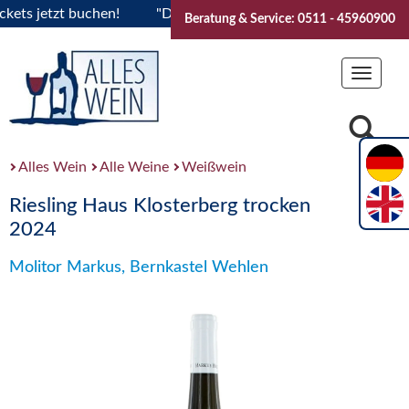
 jetzt buchen!
"Das Sommerfest 2026" Vive la Bourgogne..T
Beratung & Service: 0511 - 45960900
Toggle
navigat
Alles Wein
Alle Weine
Weißwein
Riesling Haus Klosterberg trocken
2024
Molitor Markus, Bernkastel Wehlen