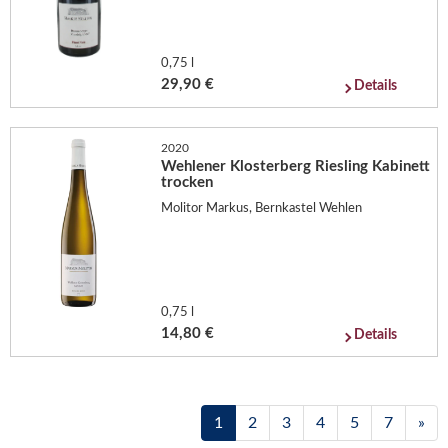
0,75 l
29,90 €
Details
2020
Wehlener Klosterberg Riesling Kabinett
trocken
Molitor Markus, Bernkastel Wehlen
0,75 l
14,80 €
Details
1
2
3
4
5
7
»