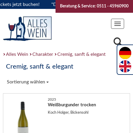
s jetzt buchen!
"Das Sommerfest 2026" Vive la Bourgogne..
Beratung & Service: 0511 - 45960900
Toggle
navigat
Alles Wein
Charakter
Cremig, sanft & elegant
Cremig, sanft & elegant
Sortierung wählen
2025
Weißburgunder trocken
Koch Holger, Bickensohl