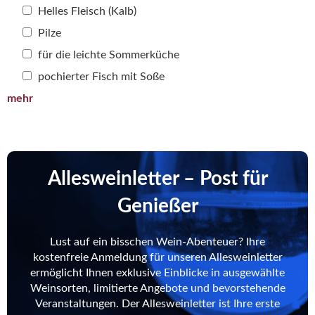
Helles Fleisch (Kalb)
Pilze
für die leichte Sommerküche
pochierter Fisch mit Soße
mehr
Allesweinletter – Post für
Genießer
Lust auf ein bisschen Wein-Abenteuer? Ihre
kostenfreie Anmeldung für unseren Allesweinletter
ermöglicht Ihnen exklusive Einblicke in ausgewählte
Weinsorten, limitierte Angebote und bevorstehende
Veranstaltungen. Der Allesweinletter ist Ihre erste