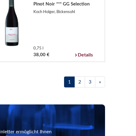
Pinot Noir *** GG Selection
Koch Holger, Bickensohl
0,75 l
38,00 €
Details
1
2
3
»
nletter ermöglicht Ihnen