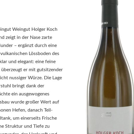
ingut Weingut Holger Koch
nd zeigt in der Nase zarte
under – ergänzt durch eine
m vulkanischen Lössboden des
ar und elegant: eine feine
g überzeugt er mit gutsitzender
cht nussiger Würze. Die Lage
stuhl bringt dank der
ächte ein ausgewogenes
usbau wurde großer Wert auf
honen Hefen, danach Teil-
tank, um einerseits Frische
ne Struktur und Tiefe zu