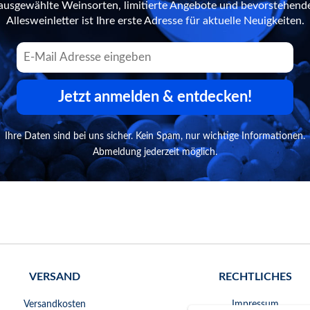
n ausgewählte Weinsorten, limitierte Angebote und bevorstehend
Allesweinletter ist Ihre erste Adresse für aktuelle Neuigkeiten.
Jetzt anmelden & entdecken!
Ihre Daten sind bei uns sicher. Kein Spam, nur wichtige Informationen.
Abmeldung jederzeit möglich.
VERSAND
RECHTLICHES
Versandkosten
Impressum