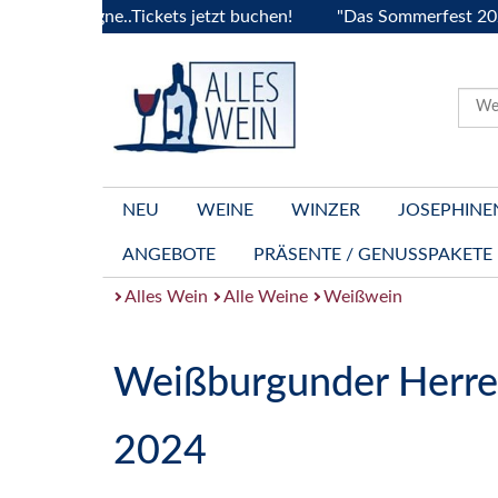
urgogne..Tickets jetzt buchen!
"Das Sommerfest 2026" Vive
NEU
WEINE
WINZER
JOSEPHINE
ANGEBOTE
PRÄSENTE / GENUSSPAKETE
Alles Wein
Alle Weine
Weißwein
Weißburgunder Herre
2024