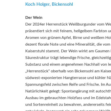
Koch Holger, Bickensohl
Der Wein
Der 2024er Herrenstück Weißburgunder vom We
präsentiert sich mit feinem, hellgelbem Farbton u
Aromen von grünem Apfel, Birne und weißem Hol
dezent florale Note und eine Mineralität, die vo
Kaiserstuhl stammt. Der Wein wirkt am Gaumen kl
Säurestruktur trägt lebendige Frische, gleichzeiti
Substanz und einem angenehmen Nachhall von lei
„Herrenstück“ oberhalb von Bickensohl am Kaiser
südwest-exponierten Hangterrasse und kühler N
Spannungsfeld zwischen Reife und Frische. Im A
Natürlichkeit gelegt: Spontangärung mit autocht
Ausbau im gebrauchten Holzfass und im Edelstahl
und Sortenreinheit zu bewahren, andererseits fei