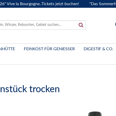
 la Bourgogne..Tickets jetzt buchen!
"Das Sommerfest 2026
NHÜTTE
FEINKOST FÜR GENIESSER
DIGESTIF & CO.
nstück trocken