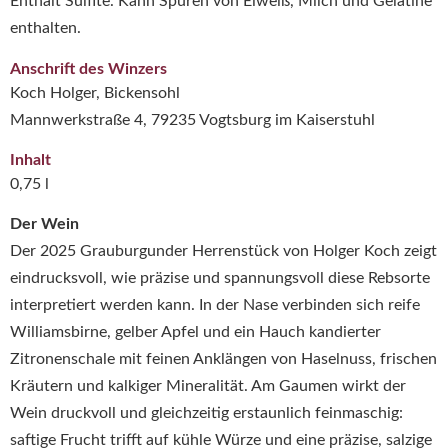
Enthält Sulfite. Kann Spuren von Eiweiß, Milch und Gelatine
enthalten.
Anschrift des Winzers
Koch Holger, Bickensohl
Mannwerkstraße 4, 79235 Vogtsburg im Kaiserstuhl
Inhalt
0,75 l
Der Wein
Der 2025 Grauburgunder Herrenstück von
Holger Koch
zeigt
eindrucksvoll, wie präzise und spannungsvoll diese Rebsorte
interpretiert werden kann. In der Nase verbinden sich reife
Williamsbirne, gelber Apfel und ein Hauch kandierter
Zitronenschale mit feinen Anklängen von Haselnuss, frischen
Kräutern und kalkiger Mineralität. Am Gaumen wirkt der
Wein druckvoll und gleichzeitig erstaunlich feinmaschig:
saftige Frucht trifft auf kühle Würze und eine präzise, salzige