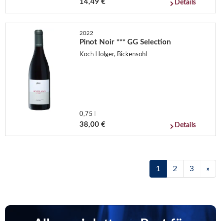
14,49 €
Details
2022
Pinot Noir *** GG Selection
Koch Holger, Bickensohl
0,75 l
38,00 €
Details
1
2
3
»