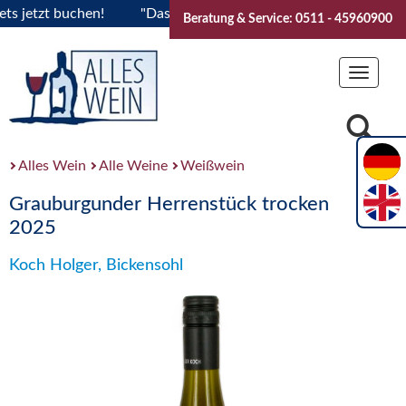
etzt buchen!
"Das Sommerfest 2026" Vive la Bourgogne..Tic
Beratung & Service: 0511 - 45960900
Toggle
navigat
Alles Wein
Alle Weine
Weißwein
Grauburgunder Herrenstück trocken
2025
Koch Holger, Bickensohl