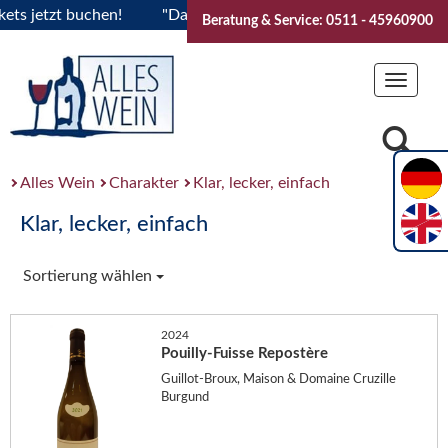
 jetzt buchen!
"Das Sommerfest 2026" Vive la Bourgogne..T
Beratung & Service: 0511 - 45960900
Toggle
navigat
Alles Wein
Charakter
Klar, lecker, einfach
Klar, lecker, einfach
Sortierung wählen
2024
Pouilly-Fuisse Repostère
Guillot-Broux, Maison & Domaine Cruzille
Burgund