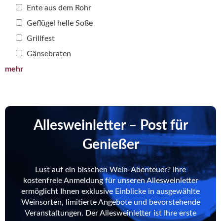
Ente aus dem Rohr
Geflügel helle Soße
Grillfest
Gänsebraten
mehr
Allesweinletter – Post für
Genießer
Lust auf ein bisschen Wein-Abenteuer? Ihre
kostenfreie Anmeldung für unseren Allesweinletter
ermöglicht Ihnen exklusive Einblicke in ausgewählte
Weinsorten, limitierte Angebote und bevorstehende
Veranstaltungen. Der Allesweinletter ist Ihre erste