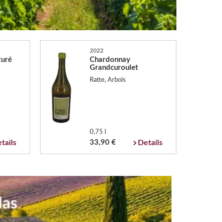
2022
turé
Chardonnay
Grandcuroulet
Ratte, Arbois
0,75 l
tails
33,90 €
Details