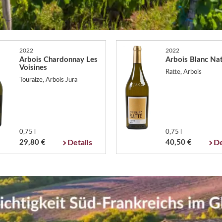
2022
2022
Arbois Chardonnay Les
Arbois Blanc Na
Voisines
Ratte, Arbois
Touraize, Arbois Jura
0,75 l
0,75 l
29,80 €
Details
40,50 €
De