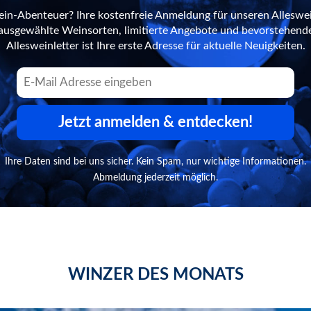
ein-Abenteuer? Ihre kostenfreie Anmeldung für unseren Alleswei
n ausgewählte Weinsorten, limitierte Angebote und bevorstehend
Allesweinletter ist Ihre erste Adresse für aktuelle Neuigkeiten.
Jetzt anmelden & entdecken!
Ihre Daten sind bei uns sicher. Kein Spam, nur wichtige Informationen.
Abmeldung jederzeit möglich.
WINZER DES MONATS