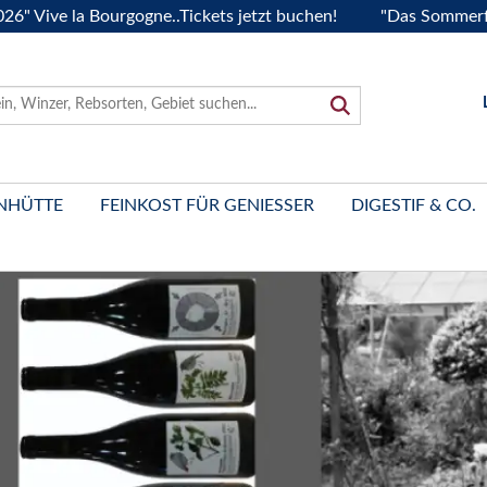
rgogne..Tickets jetzt buchen!
"Das Sommerfest 2026" Vive 
NHÜTTE
FEINKOST FÜR GENIESSER
DIGESTIF & CO.