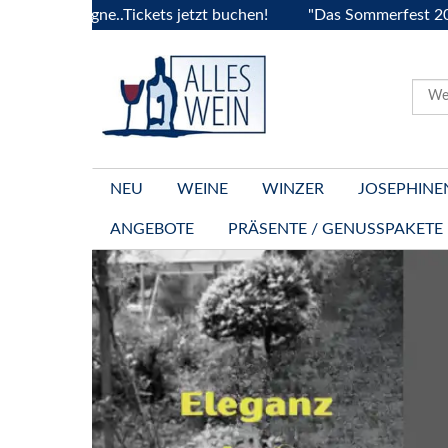
..Tickets jetzt buchen!
"Das Sommerfest 2026" Vive la Bou
NEU
WEINE
WINZER
JOSEPHINE
ANGEBOTE
PRÄSENTE / GENUSSPAKETE