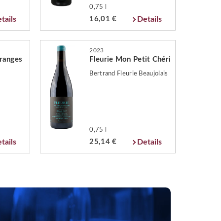
0,75 l
tails
16,01 €
Details
2023
ranges
Fleurie Mon Petit Chéri
Bertrand Fleurie Beaujolais
0,75 l
tails
25,14 €
Details