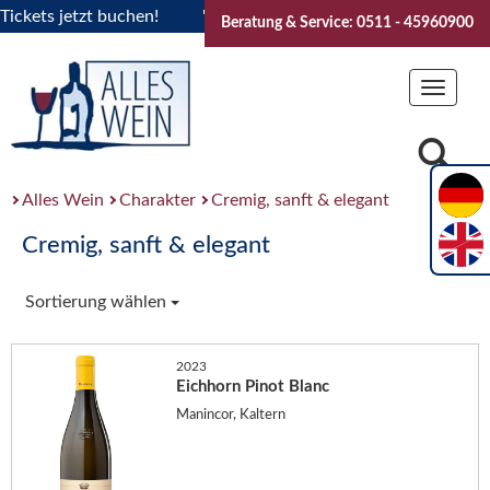
ets jetzt buchen!
"Das Sommerfest 2026" Vive la Bourgogne
Beratung & Service: 0511 - 45960900
Toggle
navigat
Alles Wein
Charakter
Cremig, sanft & elegant
Cremig, sanft & elegant
Sortierung wählen
2023
Eichhorn Pinot Blanc
Manincor, Kaltern