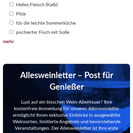
Helles Fleisch (Kalb)
Pilze
für die leichte Sommerküche
pochierter Fisch mit Soße
mehr
Allesweinletter – Post für
Genießer
Lust auf ein bisschen Wein-Abenteuer? Ihre
kostenfreie Anmeldung für unseren Allesweinletter
ermöglicht Ihnen exklusive Einblicke in ausgewählte
Weinsorten, limitierte Angebote und bevorstehende
Veranstaltungen. Der Allesweinletter ist Ihre erste