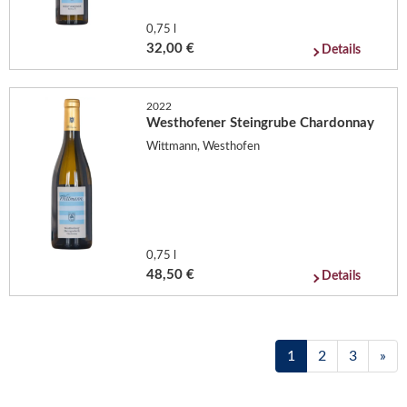
0,75 l
32,00 €
Details
2022
Westhofener Steingrube Chardonnay
Wittmann, Westhofen
0,75 l
48,50 €
Details
1
2
3
»