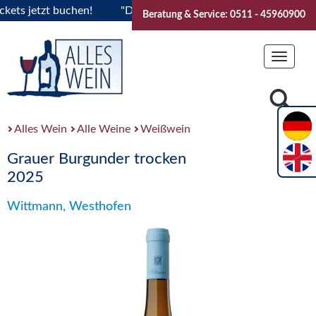
 jetzt buchen!
"Das Sommerfest 2026" Vive la Bourgogne..T
Beratung & Service: 0511 - 45960900
Toggle
navigat
Alles Wein
Alle Weine
Weißwein
Grauer Burgunder trocken
2025
Wittmann, Westhofen