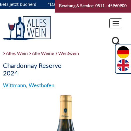
jetzt buchen!
"Das Sommerfest 2026" Vive la Bourgogne..Ti
Beratung & Service: 0511 - 45960900
Toggle
navigat
Alles Wein
Alle Weine
Weißwein
Chardonnay Reserve
2024
Wittmann, Westhofen