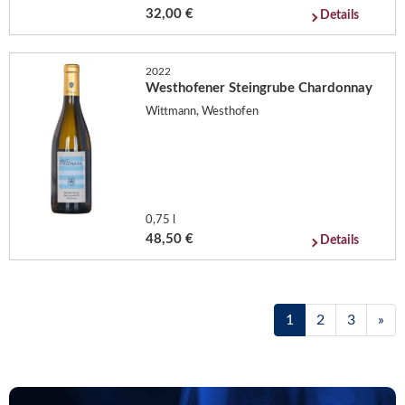
32,00 €
Details
2022
Westhofener Steingrube Chardonnay
Wittmann, Westhofen
0,75 l
48,50 €
Details
1
2
3
»