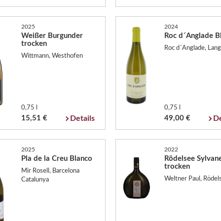
2025
2024
Weißer Burgunder
Roc d´Anglade B
trocken
Roc d´Anglade, Lang
Wittmann, Westhofen
0,75 l
0,75 l
15,51 €
Details
49,00 €
De
2025
2022
Pla de la Creu Blanco
Rödelsee Sylvan
trocken
Mir Rosell, Barcelona
Weltner Paul, Rödel
Catalunya