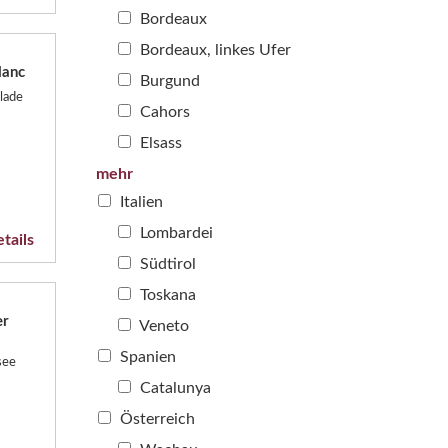
Bordeaux
Bordeaux, linkes Ufer
lanc
Burgund
lade
Cahors
Elsass
mehr
Italien
Lombardei
tails
Südtirol
Toskana
er
Veneto
Spanien
see
Catalunya
Österreich