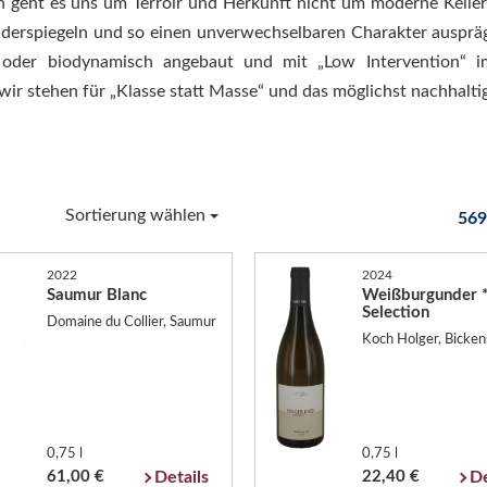
n geht es uns um Terroir und Herkunft nicht um moderne Keller
iderspiegeln und so einen unverwechselbaren Charakter ausprä
h oder biodynamisch angebaut und mit „Low Intervention“ i
ir stehen für „Klasse statt Masse“ und das möglichst nachhaltig
Sortierung wählen
569
2022
2024
Saumur Blanc
Weißburgunder 
Selection
Domaine du Collier, Saumur
Koch Holger, Bicken
0,75 l
0,75 l
61,00 €
Details
22,40 €
De