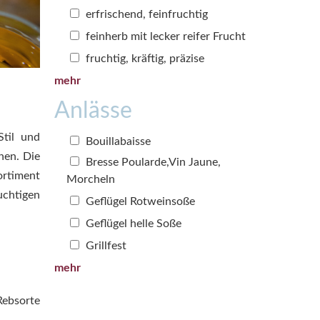
erfrischend, feinfruchtig
feinherb mit lecker reifer Frucht
fruchtig, kräftig, präzise
mehr
Anlässe
til und
Bouillabaisse
nen. Die
Bresse Poularde,Vin Jaune,
ortiment
Morcheln
uchtigen
Geflügel Rotweinsoße
Geflügel helle Soße
Grillfest
mehr
Rebsorte