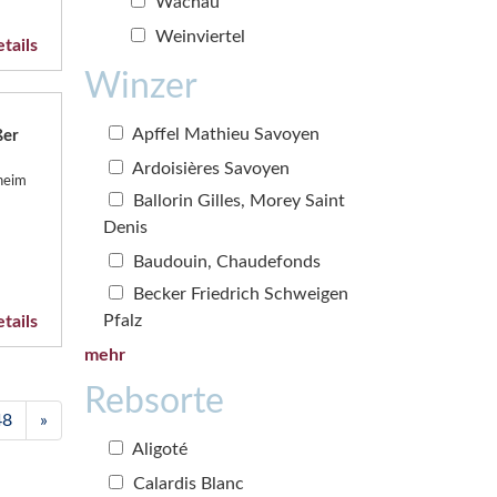
Wachau
Weinviertel
tails
Winzer
Apffel Mathieu Savoyen
ßer
Ardoisières Savoyen
sheim
Ballorin Gilles, Morey Saint
Denis
Baudouin, Chaudefonds
Becker Friedrich Schweigen
Pfalz
tails
mehr
Rebsorte
48
»
Aligoté
Calardis Blanc