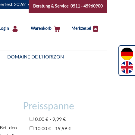
6" Vive la Bourgogne..Tickets jetzt buchen!
"Das Sommerfe
Beratung & Service: 0511 - 45960900
Login
Warenkorb
Merkzettel
DOMAINE DE L'HORIZON
Preisspanne
0,00 € - 9,99 €
Bei den
10,00 € - 19,99 €