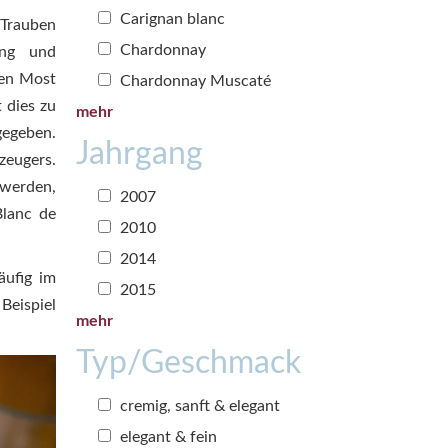
Carignan blanc
 Trauben
Chardonnay
ung und
ren Most
Chardonnay Muscaté
 dies zu
mehr
gegeben.
Jahrgang
zeugers.
 werden,
2007
Blanc de
2010
2014
äufig im
2015
eispiel
mehr
Typ/Geschmack
cremig, sanft & elegant
elegant & fein