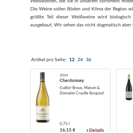
Weißweinen, die Sie in unserem Sortiment finde
Die Weine sollen Böden und Klima der Region w
größte Teil dieser Weißweine wird biologisc
ausgebaut. Wir sehen das nicht dogmatisch aber w
Artikel pro Seite:
12
24
36
2024
Chardonnay
Guillot-Broux, Maison &
Domaine Cruzille Burgund
0,75 l
16,15 €
Details