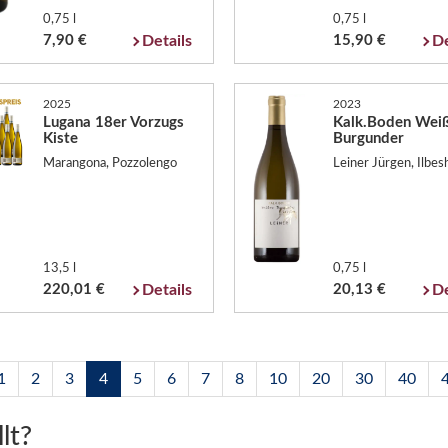
0,75 l
0,75 l
7,90 €
Details
15,90 €
De
2025
2023
Lugana 18er Vorzugs
Kalk.Boden Wei
Kiste
Burgunder
Marangona, Pozzolengo
Leiner Jürgen, Ilbe
13,5 l
0,75 l
220,01 €
Details
20,13 €
De
1
2
3
4
5
6
7
8
10
20
30
40
lt?