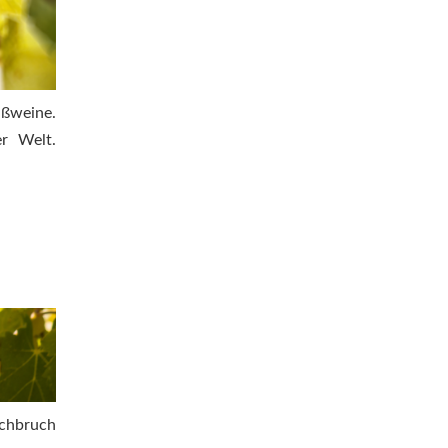
ißweine.
er Welt.
rchbruch