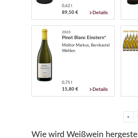
0,62 l
89,50 €
Details
2023
Pinot Blanc Einstern*
Molitor Markus, Bernkastel
Wehlen
0,75 l
15,80 €
Details
«
Wie wird Weißwein hergestel