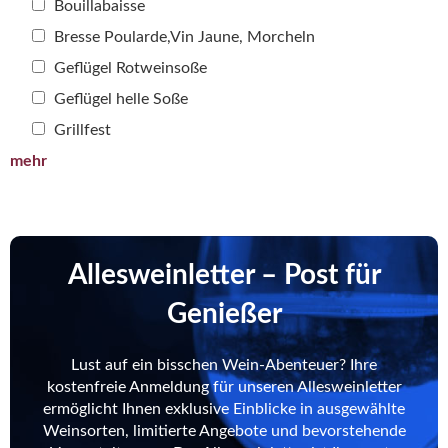
Bouillabaisse
Bresse Poularde,Vin Jaune, Morcheln
Geflügel Rotweinsoße
Geflügel helle Soße
Grillfest
mehr
Allesweinletter – Post für
Genießer
Lust auf ein bisschen Wein-Abenteuer? Ihre
kostenfreie Anmeldung für unseren Allesweinletter
ermöglicht Ihnen exklusive Einblicke in ausgewählte
Weinsorten, limitierte Angebote und bevorstehende