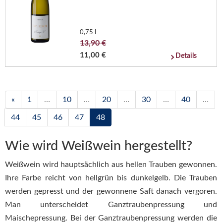
0,75 l
13,90 €
11,00 €
Details
«
1
…
10
…
20
…
30
…
40
…
44
45
46
47
48
Wie wird Weißwein hergestellt?
Weißwein wird hauptsächlich aus hellen Trauben gewonnen.
Ihre Farbe reicht von hellgrün bis dunkelgelb. Die Trauben
werden gepresst und der gewonnene Saft danach vergoren.
Man unterscheidet Ganztraubenpressung und
Maischepressung. Bei der Ganztraubenpressung werden die