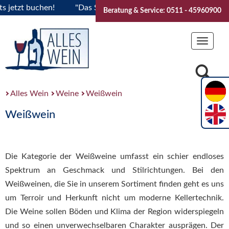
t buchen!
"Das Sommerfest 2026" Vive la Bourgogne..Ticket
Beratung & Service: 0511 - 45960900
Toggle
navigat
Alles Wein
Weine
Weißwein
Weißwein
Die Kategorie der Weißweine umfasst ein schier endloses
Spektrum an Geschmack und Stilrichtungen. Bei den
Weißweinen, die Sie in unserem Sortiment finden geht es uns
um Terroir und Herkunft nicht um moderne Kellertechnik.
Die Weine sollen Böden und Klima der Region widerspiegeln
und so einen unverwechselbaren Charakter ausprägen. Der