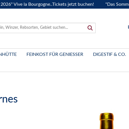
 Vive la Bourgogne..Tickets jetzt buchen!
"Das Sommerfest 
NHÜTTE
FEINKOST FÜR GENIESSER
DIGESTIF & CO.
rnes