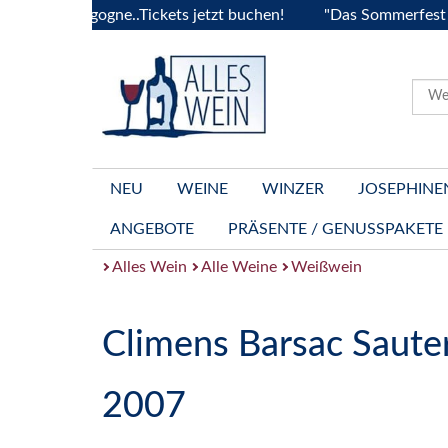
la Bourgogne..Tickets jetzt buchen!
"Das Sommerfest 2026"
NEU
WEINE
WINZER
JOSEPHINE
ANGEBOTE
PRÄSENTE / GENUSSPAKETE
Alles Wein
Alle Weine
Weißwein
Climens Barsac Saute
2007