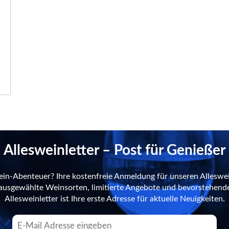
Allesweinletter – Post für Genießer
ein-Abenteuer? Ihre kostenfreie Anmeldung für unseren Alleswei
n ausgewählte Weinsorten, limitierte Angebote und bevorstehend
Allesweinletter ist Ihre erste Adresse für aktuelle Neuigkeiten.