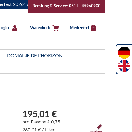
2026" Vive la Bourgogne..Tickets jetzt buchen!
"Das Somme
Beratung & Service: 0511 - 45960900
Login
Warenkorb
Merkzettel
DOMAINE DE L'HORIZON
195,01 €
pro Flasche à 0,75 l
260,01 € / Liter
merken