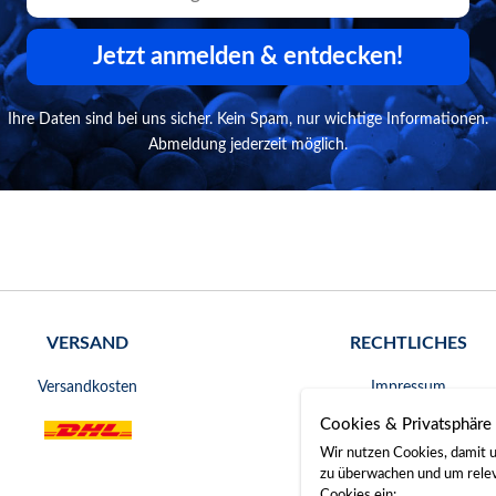
Jetzt anmelden & entdecken!
Ihre Daten sind bei uns sicher. Kein Spam, nur wichtige Informationen.
Abmeldung jederzeit möglich.
VERSAND
RECHTLICHES
Versandkosten
Impressum
Cookies & Privatsphäre
AGB
Wir nutzen Cookies, damit u
Widerrufsrecht
zu überwachen und um releva
Cookies ein: