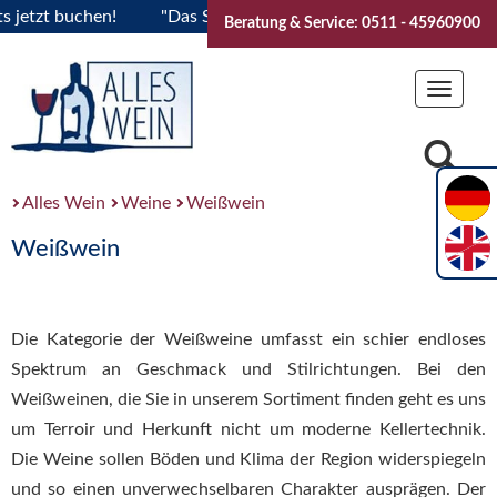
 buchen!
"Das Sommerfest 2026" Vive la Bourgogne..Tickets
Beratung & Service: 0511 - 45960900
Toggle
navigat
Alles Wein
Weine
Weißwein
Weißwein
Die Kategorie der Weißweine umfasst ein schier endloses
Spektrum an Geschmack und Stilrichtungen. Bei den
Weißweinen, die Sie in unserem Sortiment finden geht es uns
um Terroir und Herkunft nicht um moderne Kellertechnik.
Die Weine sollen Böden und Klima der Region widerspiegeln
und so einen unverwechselbaren Charakter ausprägen. Der