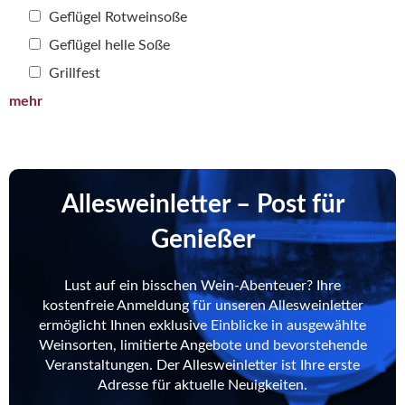
Geflügel Rotweinsoße
Geflügel helle Soße
Grillfest
mehr
Allesweinletter – Post für
Genießer
Lust auf ein bisschen Wein-Abenteuer? Ihre
kostenfreie Anmeldung für unseren Allesweinletter
ermöglicht Ihnen exklusive Einblicke in ausgewählte
Weinsorten, limitierte Angebote und bevorstehende
Veranstaltungen. Der Allesweinletter ist Ihre erste
Adresse für aktuelle Neuigkeiten.