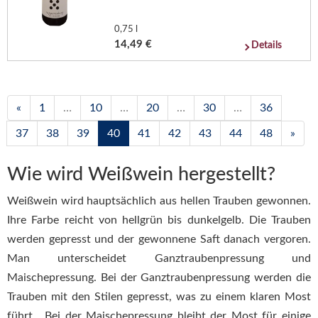
0,75 l
14,49 €
Details
«
1
…
10
…
20
…
30
…
36
37
38
39
40
41
42
43
44
48
»
Wie wird Weißwein hergestellt?
Weißwein wird hauptsächlich aus hellen Trauben gewonnen.
Ihre Farbe reicht von hellgrün bis dunkelgelb. Die Trauben
werden gepresst und der gewonnene Saft danach vergoren.
Man unterscheidet Ganztraubenpressung und
Maischepressung. Bei der Ganztraubenpressung werden die
Trauben mit den Stilen gepresst, was zu einem klaren Most
führt. Bei der Maischepressung bleibt der Most für einige