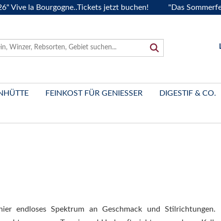
a Bourgogne..Tickets jetzt buchen!
"Das Sommerfest 2026" V
NHÜTTE
FEINKOST FÜR GENIESSER
DIGESTIF & CO.
hier endloses Spektrum an Geschmack und Stilrichtungen. 