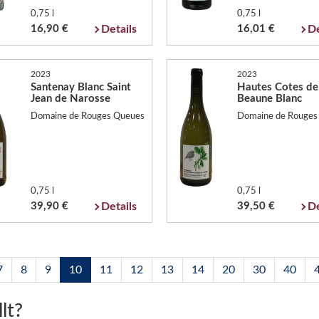
0,75 l
0,75 l
16,90 €
Details
16,01 €
De
2023
2023
Santenay Blanc Saint
Hautes Cotes de
Jean de Narosse
Beaune Blanc
Domaine de Rouges Queues
Domaine de Rouges
0,75 l
0,75 l
39,90 €
Details
39,50 €
De
7
8
9
10
11
12
13
14
20
30
40
lt?