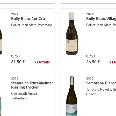
2024
2024
Rully Blanc 1er Cru
Rully Blanc Villa
Boillot Jean Marc, Pommard
Boillot Jean Marc,
0,75 l
0,75 l
31,50 €
Details
26,50 €
De
2023
2022
Steinreich Trittenheimer
Sambrena Bianc
Riesling trocken
Tenuta la Novella, G
Clüsserath Ansgar,
Chianti
Trittenheim