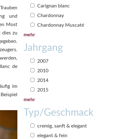
Carignan blanc
 Trauben
Chardonnay
ung und
ren Most
Chardonnay Muscaté
 dies zu
mehr
gegeben.
Jahrgang
zeugers.
 werden,
2007
Blanc de
2010
2014
äufig im
2015
eispiel
mehr
Typ/Geschmack
cremig, sanft & elegant
elegant & fein