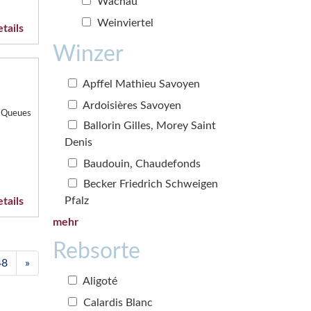
Wachau
Weinviertel
tails
Winzer
Apffel Mathieu Savoyen
Ardoisières Savoyen
 Queues
Ballorin Gilles, Morey Saint
Denis
Baudouin, Chaudefonds
Becker Friedrich Schweigen
Pfalz
tails
mehr
Rebsorte
48
»
Aligoté
Calardis Blanc