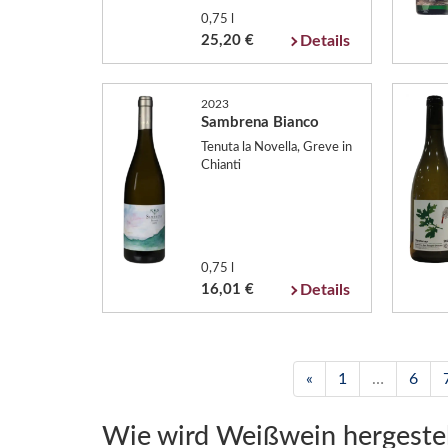
0,75 l
25,20 €
Details
2023
Sambrena Bianco
Tenuta la Novella, Greve in
Chianti
0,75 l
16,01 €
Details
«
1
…
6
Wie wird Weißwein hergestel