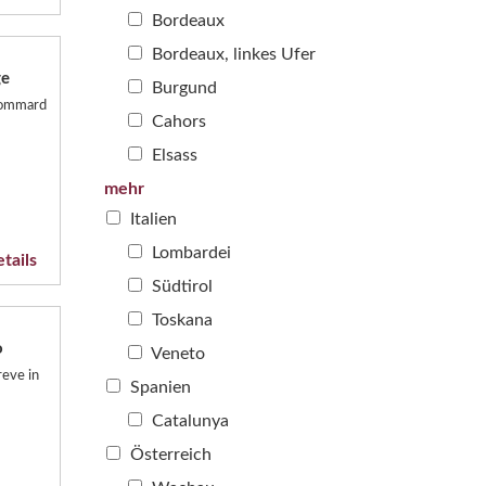
Bordeaux
Bordeaux, linkes Ufer
ge
Burgund
 Pommard
Cahors
Elsass
mehr
Italien
Lombardei
tails
Südtirol
Toskana
o
Veneto
reve in
Spanien
Catalunya
Österreich