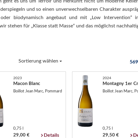
n geht es uns um Terroir und Herkunft nicht um moderne Keller
iderspiegeln und so einen unverwechselbaren Charakter ausprä
h oder biodynamisch angebaut und mit „Low Intervention“ i
ir stehen für „Klasse statt Masse“ und das möglichst nachhaltig
Sortierung wählen
569
2023
2024
Macon Blanc
Montagny 1er C
Boillot Jean Marc, Pommard
Boillot Jean Marc,
0,75 l
0,75 l
29,00 €
Details
29,50 €
De