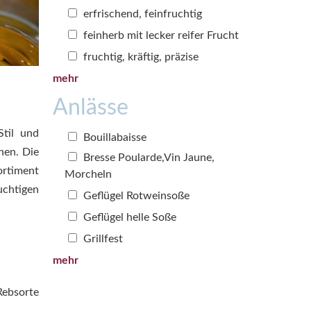
erfrischend, feinfruchtig
feinherb mit lecker reifer Frucht
fruchtig, kräftig, präzise
mehr
Anlässe
til und
Bouillabaisse
nen. Die
Bresse Poularde,Vin Jaune,
ortiment
Morcheln
uchtigen
Geflügel Rotweinsoße
Geflügel helle Soße
Grillfest
mehr
Rebsorte