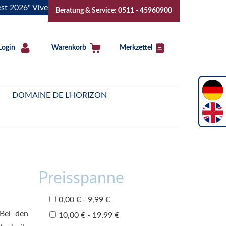
ive la Bourgogne..Tickets jetzt buchen!
"Das Sommerfest 2
Beratung & Service: 0511 - 45960900
Login
Warenkorb
Merkzettel
DOMAINE DE L'HORIZON
Preisspanne
0,00 € - 9,99 €
Bei den
10,00 € - 19,99 €