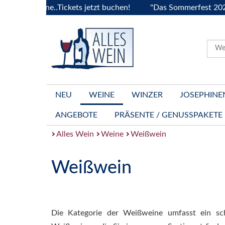
gogne..Tickets jetzt buchen!
"Das Sommerfest 2026" Vive l
NEU
WEINE
WINZER
JOSEPHINE
ANGEBOTE
PRÄSENTE / GENUSSPAKETE
Alles Wein
Weine
Weißwein
Weißwein
Die Kategorie der Weißweine umfasst ein sc