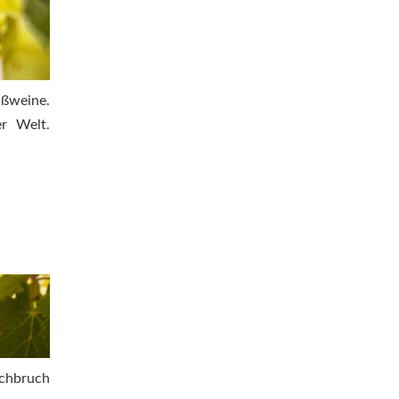
ißweine.
er Welt.
rchbruch