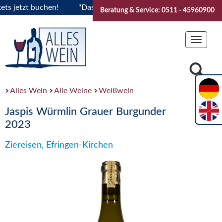
etzt buchen!
"Das Sommerfest 2026" Vive la Bourgogne..Tic
Beratung & Service: 0511 - 45960900
Toggle
navigat
Alles Wein
Alle Weine
Weißwein
Jaspis Würmlin Grauer Burgunder
2023
Ziereisen, Efringen-Kirchen