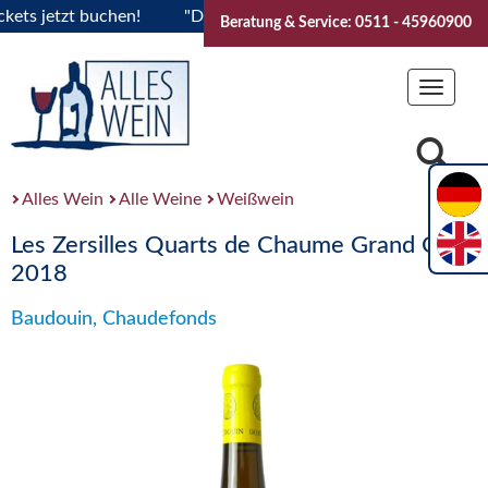
 jetzt buchen!
"Das Sommerfest 2026" Vive la Bourgogne..T
Beratung & Service: 0511 - 45960900
Toggle
navigat
Alles Wein
Alle Weine
Weißwein
Les Zersilles Quarts de Chaume Grand Cru
2018
Baudouin, Chaudefonds