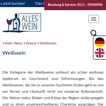
 buchen!
"Das Sommerfest 2026" Vive la Bourgogne..Tickets
Beratung & Service: 0511 - 45960900
Toggle
navigat
Alles Wein
Weine
Weißwein
Weißwein
Die Kategorie der Weißweine umfasst ein schier endloses
Spektrum an Geschmack und Stilrichtungen. Bei den
Weißweinen, die Sie in unserem Sortiment finden geht es uns
um Terroir und Herkunft nicht um moderne Kellertechnik.
Die Weine sollen Böden und Klima der Region widerspiegeln
und so einen unverwechselbaren Charakter ausprägen. Der