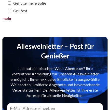
Geflügel helle Soße
Grillfest
mehr
Allesweinletter – Post für
Genießer
Lust auf ein bisschen Wein-Abenteuer? Ihre
kostenfreie Anmeldung für unseren Allesweinletter
ermöglicht Ihnen exklusive Einblicke in ausgewählte
Weinsorten, limitierte Angebote und bevorstehende
Veranstaltungen. Der Allesweinletter ist Ihre erste
Adresse für aktuelle Neuigkeiten.