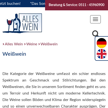
hen!
"Das Sommerfest 2026" Vive la Bourgogne..Tickets jet
Beratung & Service: 0511 - 45960900
Toggle
navigat
Alles Wein
Weine
Weißwein
Weißwein
Die Kategorie der Weißweine umfasst ein schier endloses
Spektrum an Geschmack und Stilrichtungen. Bei den
Weißweinen, die Sie in unserem Sortiment finden geht es uns
um Terroir und Herkunft nicht um moderne Kellertechnik.
Die Weine sollen Böden und Klima der Region widerspiegeln
und so einen unverwechselbaren Charakter ausprägen. Der