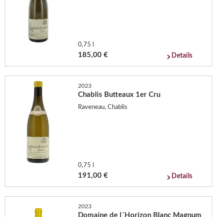
0,75 l
185,00 €
Details
2023
Chablis Butteaux 1er Cru
Raveneau, Chablis
0,75 l
191,00 €
Details
2023
Domaine de l´Horizon Blanc Magnum