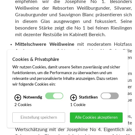
empfehlen wir die Josephine No 1. Besonders
Weißweine der Rebsorten Weißburgunder, Silvaner,
Grauburgunder und Sauvignon Blanc präsentieren sich
in diesem Glas ausgewogen und fokussiert. Seine
besondere Stärke zeigt die No 1 bei feinen Rieslingen
mit dezenter Restsüße im Kabinett Bereich.
Mittelschwere Weißweine
mit moderatem Holzfass
Ausbau passen perfekt zur Josephine No 2. Im Stile
eines Universalglases betont es besonders die subtilen
Cookies & Privatsphäre
Noten und Feinheiten komplexerer Weißweine.
Wir nutzen Cookies, damit unsere Seiten zuverlässig und sicher
Große,
lagerfähige Weißweine
zum Beispiel aus dem
funktionieren, um die Performance zu überwachen und um
relevante und personalisierte Inhalte anzuzeigen. Dazu setzen
Burgund oder aber auch viele Große Gewächse aus
wir folgende Cookies ein:
Deutschland profitieren von dem großen Glas der
Josephine No 3. Durch die große Oberfläche und das
Notwendig
Statistiken
Volumen kommen hier auch Weißweine mit Barrique
2 Cookies
1 Cookie
Ausbau bestens zur Geltung.
Sehr
süße und edelsüße Weißweine
wie Sauternes,
Einstellung speichern
Alle Cookies akzeptieren
Beerenauslese oder ähnliche erhalten die beste
Wertschätzung mit der Josephine No 4. Eigentlich als