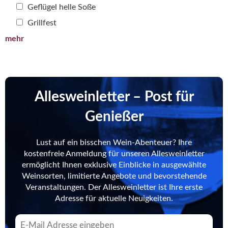
Geflügel helle Soße
Grillfest
mehr
Allesweinletter – Post für
Genießer
Lust auf ein bisschen Wein-Abenteuer? Ihre
kostenfreie Anmeldung für unseren Allesweinletter
ermöglicht Ihnen exklusive Einblicke in ausgewählte
Weinsorten, limitierte Angebote und bevorstehende
Veranstaltungen. Der Allesweinletter ist Ihre erste
Adresse für aktuelle Neuigkeiten.