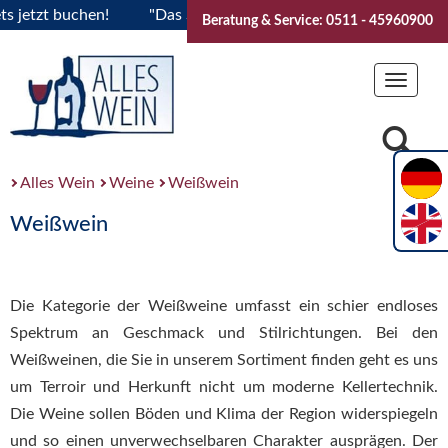
 buchen!
"Das Sommerfest 2026" Vive la Bourgogne..Tickets
Beratung & Service: 0511 - 45960900
Toggle
navigat
Alles Wein
Weine
Weißwein
Weißwein
Die Kategorie der Weißweine umfasst ein schier endloses
Spektrum an Geschmack und Stilrichtungen. Bei den
Weißweinen, die Sie in unserem Sortiment finden geht es uns
um Terroir und Herkunft nicht um moderne Kellertechnik.
Die Weine sollen Böden und Klima der Region widerspiegeln
und so einen unverwechselbaren Charakter ausprägen. Der