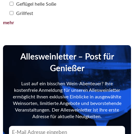
Geflügel helle Soße
Grillfest
mehr
Allesweinletter – Post für
Genießer
Lust auf ein bisschen Wein-Abenteuer? Ihre
kostenfreie Anmeldung für unseren Allesweinletter
ermöglicht Ihnen exklusive Einblicke in ausgewählte
Weinsorten, limitierte Angebote und bevorstehende
Veranstaltungen. Der Allesweinletter ist Ihre erste
Adresse für aktuelle Neuigkeiten.