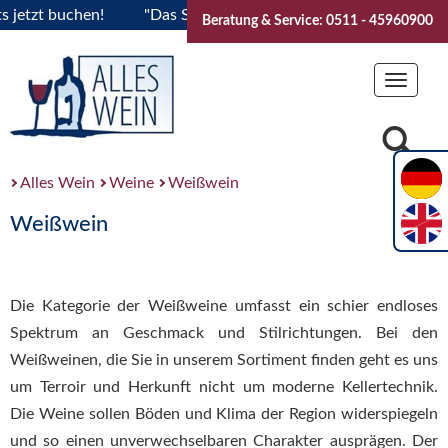
 buchen!
"Das Sommerfest 2026" Vive la Bourgogne..Tickets
Beratung & Service: 0511 - 45960900
Toggle
navigat
Alles Wein
Weine
Weißwein
Weißwein
Die Kategorie der Weißweine umfasst ein schier endloses
Spektrum an Geschmack und Stilrichtungen. Bei den
Weißweinen, die Sie in unserem Sortiment finden geht es uns
um Terroir und Herkunft nicht um moderne Kellertechnik.
Die Weine sollen Böden und Klima der Region widerspiegeln
und so einen unverwechselbaren Charakter ausprägen. Der