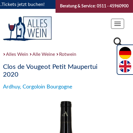
kets jetzt buchen!
"Das Sommerfest 2026" Vive la Bourgogn
Beratung & Service: 0511 - 45960900
Toggle
navigat
Alles Wein
Alle Weine
Rotwein
Clos de Vougeot Petit Maupertui
2020
Ardhuy, Corgoloin Bourgogne