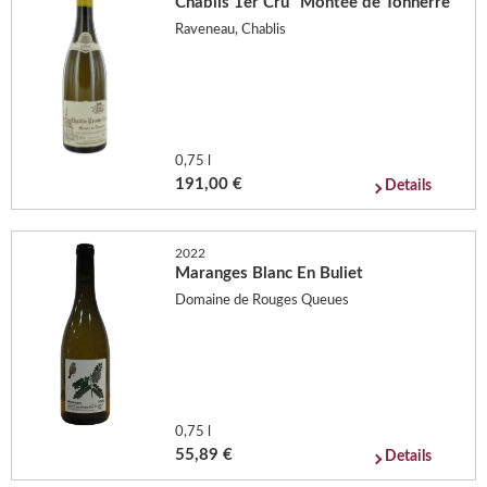
Chablis 1er Cru "Montée de Tonnerre"
Raveneau, Chablis
0,75 l
191,00 €
Details
2022
Maranges Blanc En Buliet
Domaine de Rouges Queues
0,75 l
55,89 €
Details