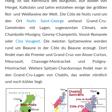
Hang, ist das Kernstück des Burgunds. Auf Böden von
Mergel, Kalkstein und Lehm entstehen einige der größten
Rot- und Weißweine der Welt. Die Côte de Nuits rund um
den Ort
Nuits Saint-George
umfasst Grand-Cru-
Gemeinden mit Lagen, sogenannten Climats, wie
Chambolle-Musigny, Gevrey-Champertin, Vosné-Romanée
oder
Clos Vougeot
. Die meisten Spitzenweine werden
rund um Beaune in der Côte du Beaune erzeugt. Dort
findet man die Premier und Grand Crus von Aloxe-Corton,
Meursault, Chassage-Montrachet und Puligny-
Montrachet. Weitere Spitzen-Chardonnays findet man in
den Grand-Cru-Lagen von Chablis, das weiter nördlich
und noch kühler liegt.