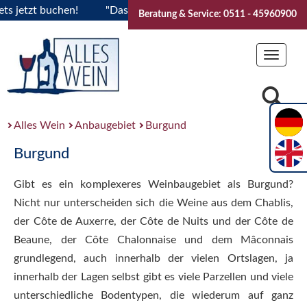
tzt buchen!
"Das Sommerfest 2026" Vive la Bourgogne..Tick
Beratung & Service: 0511 - 45960900
Toggle
navigat
Alles Wein
Anbaugebiet
Burgund
Burgund
Gibt es ein komplexeres Weinbaugebiet als Burgund?
Nicht nur unterscheiden sich die Weine aus dem Chablis,
der Côte de Auxerre, der Côte de Nuits und der Côte de
Beaune, der Côte Chalonnaise und dem Mâconnais
grundlegend, auch innerhalb der vielen Ortslagen, ja
innerhalb der Lagen selbst gibt es viele Parzellen und viele
unterschiedliche Bodentypen, die wiederum auf ganz