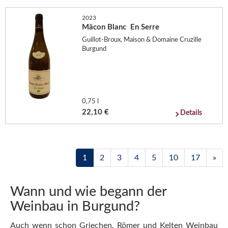
2023
Mâcon Blanc En Serre
Guillot-Broux, Maison & Domaine Cruzille
Burgund
0,75 l
22,10 €
Details
1
2
3
4
5
10
17
»
Wann und wie begann der
Weinbau in Burgund?
Auch wenn schon Griechen, Römer und Kelten Weinbau