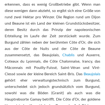
erkennen, dass es wenig Großbetriebe gibt. Wenn man
diese wenigen dann abzieht, so ergibt sich eine Größe von
rund zwei Hektar pro Winzer. Die Region rund um Dijon
und Beaune ist ein Land der kleinen Grundstücksbesitzer,
deren Besitz durch das Prinzip der napoleonischen
Erbteilung im Laufe der Zeit zerstückelt wurde. Zum
Burgund zählen neben der berühmten Côte d’Or, die sich
aus der Côte de Nuits und der Côte de Beaune
zusammensetzt, das Beaujolais,
Chablis
und Auxerre,
Coteaux du Lyonnais, die Côte Chalonnaise, Irancy, das
Mâconnais mit Pouilly-Fuissé, Saint-Véran und Viré-
Clessé sowie der kleine Bereich Saint-Bris. Das
Beaujolais
gehört eher verwaltungstechnisch zum Burgund,
unterscheidet sich jedoch grundsätzlich vom Burgund,
sowohl was die Böden (Granit) als auch was die
Hauptrebsorte Gamay betrifft. Die Côte d’Or, der goldene