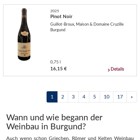
2025
Pinot Noir
Guillot-Broux, Maison & Domaine Cruzille
Burgund
0,75 l
16,15 €
Details
1
2
3
4
5
10
17
»
Wann und wie begann der
Weinbau in Burgund?
Auch wenn schon Griechen, Römer und Kelten Weinbau