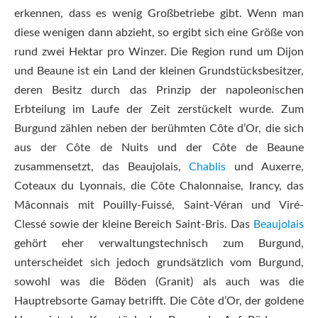
erkennen, dass es wenig Großbetriebe gibt. Wenn man
diese wenigen dann abzieht, so ergibt sich eine Größe von
rund zwei Hektar pro Winzer. Die Region rund um Dijon
und Beaune ist ein Land der kleinen Grundstücksbesitzer,
deren Besitz durch das Prinzip der napoleonischen
Erbteilung im Laufe der Zeit zerstückelt wurde. Zum
Burgund zählen neben der berühmten Côte d’Or, die sich
aus der Côte de Nuits und der Côte de Beaune
zusammensetzt, das Beaujolais,
Chablis
und Auxerre,
Coteaux du Lyonnais, die Côte Chalonnaise, Irancy, das
Mâconnais mit Pouilly-Fuissé, Saint-Véran und Viré-
Clessé sowie der kleine Bereich Saint-Bris. Das
Beaujolais
gehört eher verwaltungstechnisch zum Burgund,
unterscheidet sich jedoch grundsätzlich vom Burgund,
sowohl was die Böden (Granit) als auch was die
Hauptrebsorte Gamay betrifft. Die Côte d’Or, der goldene