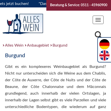
etzt buchen!
"Das Sommerfest 2026" Vive la Bourgogne..Tick
Beratung & Service: 0511 - 45960900
Toggle
navigat
Alles Wein
Anbaugebiet
Burgund
Burgund
Gibt es ein komplexeres Weinbaugebiet als Burgund?
Nicht nur unterscheiden sich die Weine aus dem Chablis,
der Côte de Auxerre, der Côte de Nuits und der Côte de
Beaune, der Côte Chalonnaise und dem Mâconnais
grundlegend, auch innerhalb der vielen Ortslagen, ja
innerhalb der Lagen selbst gibt es viele Parzellen und viele
unterschiedliche Bodentypen, die wiederum auf ganz