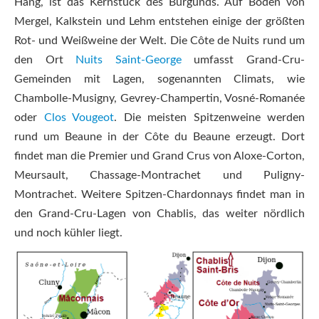
Hang, ist das Kernstück des Burgunds. Auf Böden von
Mergel, Kalkstein und Lehm entstehen einige der größten
Rot- und Weißweine der Welt. Die Côte de Nuits rund um
den Ort
Nuits Saint-George
umfasst Grand-Cru-
Gemeinden mit Lagen, sogenannten Climats, wie
Chambolle-Musigny, Gevrey-Champertin, Vosné-Romanée
oder
Clos Vougeot
. Die meisten Spitzenweine werden
rund um Beaune in der Côte du Beaune erzeugt. Dort
findet man die Premier und Grand Crus von Aloxe-Corton,
Meursault, Chassage-Montrachet und Puligny-
Montrachet. Weitere Spitzen-Chardonnays findet man in
den Grand-Cru-Lagen von Chablis, das weiter nördlich
und noch kühler liegt.