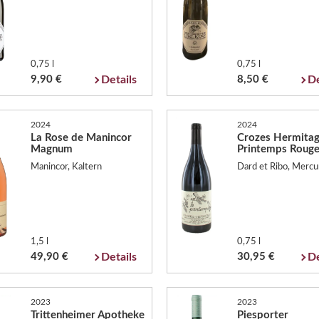
0,75 l
0,75 l
9,90 €
Details
8,50 €
De
2024
2024
La Rose de Manincor
Crozes Hermita
Magnum
Printemps Roug
Manincor, Kaltern
Dard et Ribo, Mercu
1,5 l
0,75 l
49,90 €
Details
30,95 €
De
2023
2023
Trittenheimer Apotheke
Piesporter