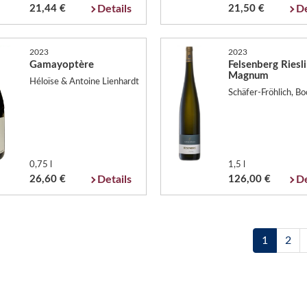
21,44 €
Details
21,50 €
De
2023
2023
Gamayoptère
Felsenberg Riesl
Magnum
Héloïse & Antoine Lienhardt
Schäfer-Fröhlich, B
0,75 l
1,5 l
26,60 €
Details
126,00 €
De
1
2