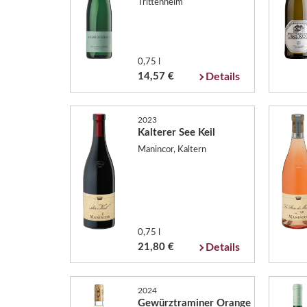
Trittenheim
0,75 l
14,57 €
Details
2023
Kalterer See Keil
Manincor, Kaltern
0,75 l
21,80 €
Details
2024
Gewürztraminer Orange