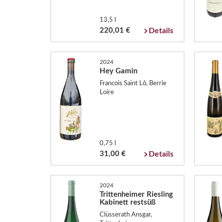
13,5 l
220,01 €
Details
2024
Hey Gamin
Francois Saint Lô, Berrie
Loire
0,75 l
31,00 €
Details
2024
Trittenheimer Riesling
Kabinett restsüß
Clüsserath Ansgar,