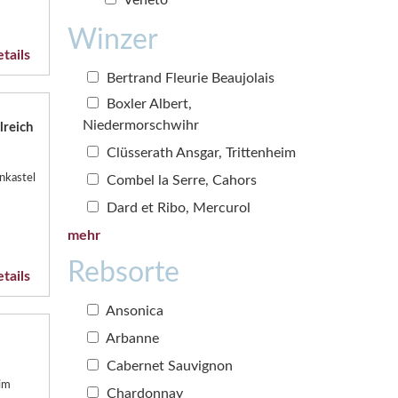
Winzer
tails
Bertrand Fleurie Beaujolais
Boxler Albert,
Niedermorschwihr
lreich
Clüsserath Ansgar, Trittenheim
nkastel
Combel la Serre, Cahors
Dard et Ribo, Mercurol
mehr
Rebsorte
tails
Ansonica
Arbanne
Cabernet Sauvignon
im
Chardonnay