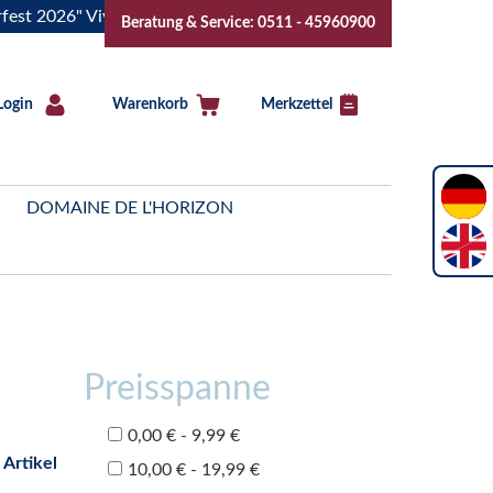
6" Vive la Bourgogne..Tickets jetzt buchen!
"Das Sommerfes
Beratung & Service: 0511 - 45960900
Login
Warenkorb
Merkzettel
DOMAINE DE L'HORIZON
Preisspanne
0,00 € - 9,99 €
 Artikel
10,00 € - 19,99 €