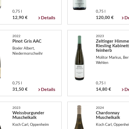
0,75 l
0,75 l
12,90 €
Details
120,00 €
De
2022
2023
Pinot Gris AAC
Zeltinger Himme
Riesling Kabinett
Boxler Albert,
feinherb
Niedermorschwihr
Molitor Markus, Ber
Wehlen
0,75 l
0,75 l
31,50 €
Details
14,80 €
De
2023
2024
Weissburgunder
Chardonnay
Muschelkalk
Muschelkalk
Koch Carl, Oppenheim
Koch Carl, Oppenhe