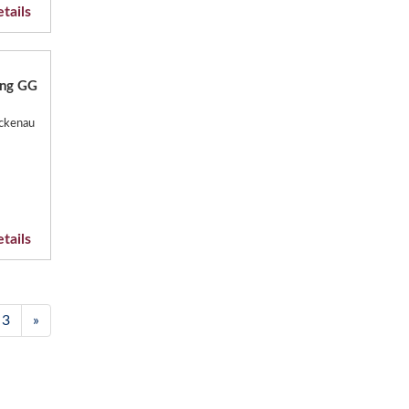
tails
ing GG
ockenau
tails
3
»