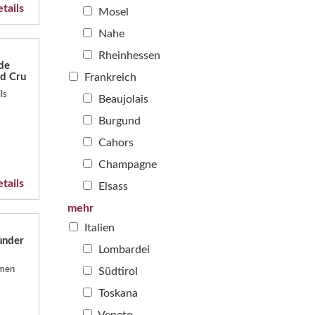
tails
Mosel
Nahe
Rheinhessen
de
nd Cru
Frankreich
ls
Beaujolais
Burgund
Cahors
Champagne
tails
Elsass
mehr
Italien
under
Lombardei
imen
Südtirol
Toskana
Veneto