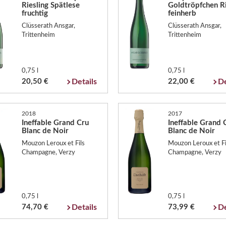
Riesling Spätlese
Goldtröpfchen Ri
fruchtig
feinherb
Clüsserath Ansgar,
Clüsserath Ansgar,
Trittenheim
Trittenheim
0,75 l
0,75 l
20,50 €
Details
22,00 €
De
2018
2017
Ineffable Grand Cru
Ineffable Grand 
Blanc de Noir
Blanc de Noir
Mouzon Leroux et Fils
Mouzon Leroux et Fi
Champagne, Verzy
Champagne, Verzy
0,75 l
0,75 l
74,70 €
Details
73,99 €
De