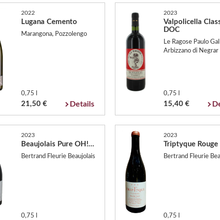
2022
2023
Lugana Cemento
Valpolicella Clas
DOC
Marangona, Pozzolengo
Le Ragose Paulo Gall
Arbizzano di Negrar
0,75 l
0,75 l
21,50 €
Details
15,40 €
De
2023
2023
Beaujolais Pure OH!...
Triptyque Rouge
Bertrand Fleurie Beaujolais
Bertrand Fleurie Bea
0,75 l
0,75 l