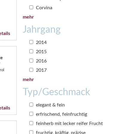
Corvina
mehr
Jahrgang
tails
2014
2015
ge
2016
e
2017
rol
mehr
Typ/Geschmack
elegant & fein
tails
erfrischend, feinfruchtig
feinherb mit lecker reifer Frucht
fruchtig, kräftig, präzise