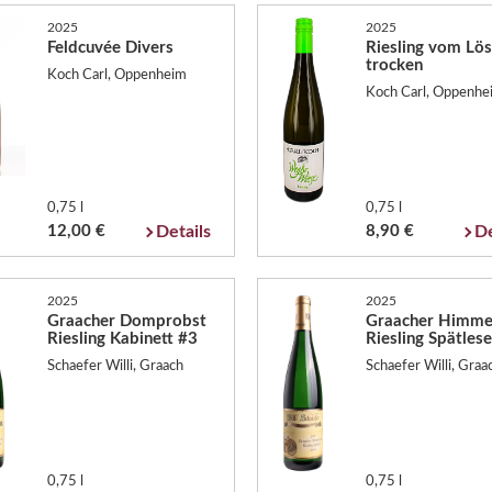
2025
2025
Feldcuvée Divers
Riesling vom Lös
trocken
Koch Carl, Oppenheim
Koch Carl, Oppenhe
0,75 l
0,75 l
12,00 €
Details
8,90 €
De
2025
2025
Graacher Domprobst
Graacher Himmel
Riesling Kabinett #3
Riesling Spätlese
Schaefer Willi, Graach
Schaefer Willi, Graa
0,75 l
0,75 l