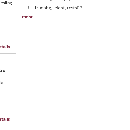
esling
fruchtig, leicht, restsüß
mehr
tails
Cru
ls
tails