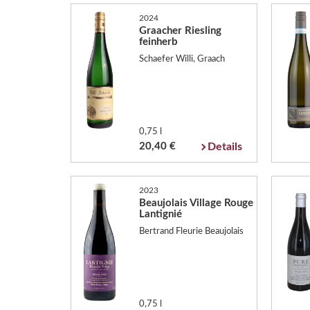
2024
Graacher Riesling
feinherb
Schaefer Willi, Graach
0,75 l
20,40 €
Details
2023
Beaujolais Village Rouge
Lantignié
Bertrand Fleurie Beaujolais
0,75 l