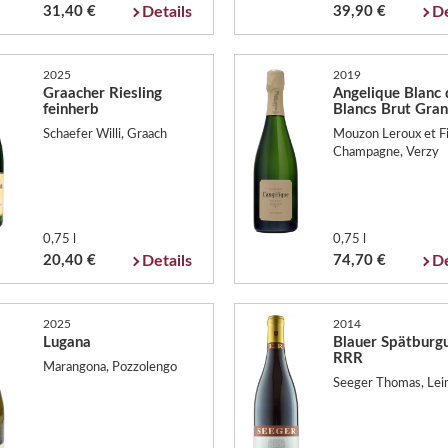
31,40 €
Details
39,90 €
De
2025
2019
Graacher Riesling
Angelique Blanc 
feinherb
Blancs Brut Gra
Schaefer Willi, Graach
Mouzon Leroux et Fi
Champagne, Verzy
0,75 l
0,75 l
20,40 €
Details
74,70 €
De
2025
2014
Lugana
Blauer Spätburg
RRR
Marangona, Pozzolengo
Seeger Thomas, Le