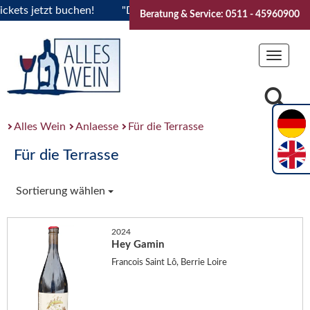
ts jetzt buchen!
"Das Sommerfest 2026" Vive la Bourgogne..
Beratung & Service: 0511 - 45960900
Toggle
navigat
Alles Wein
Anlaesse
Für die Terrasse
Für die Terrasse
Sortierung wählen
2024
Hey Gamin
Francois Saint Lô, Berrie Loire