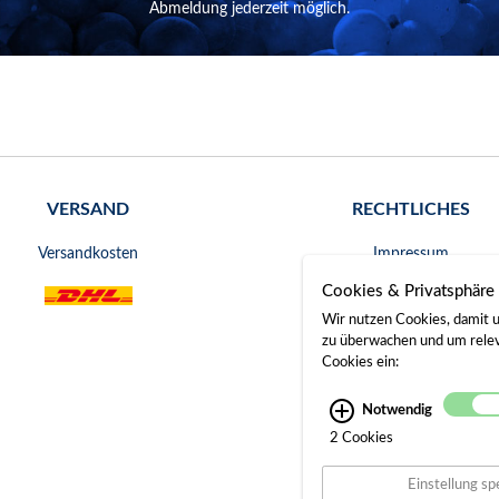
Abmeldung jederzeit möglich.
VERSAND
RECHTLICHES
Versandkosten
Impressum
Cookies & Privatsphäre
AGB
Wir nutzen Cookies, damit u
Widerrufsrecht
zu überwachen und um releva
Cookies ein:
Datenschutz
Notwendig
Bankverbindung
2 Cookies
Gerichtsstand
Einstellung sp