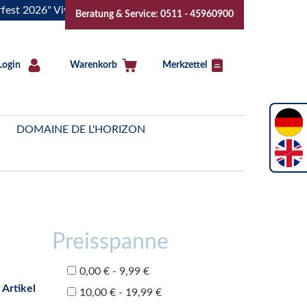
26" Vive la Bourgogne..Tickets jetzt buchen!
"Das Sommerf
Beratung & Service: 0511 - 45960900
Login
Warenkorb
Merkzettel
DOMAINE DE L'HORIZON
Preisspanne
0,00 € - 9,99 €
 Artikel
10,00 € - 19,99 €