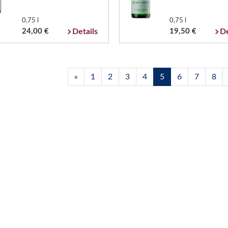
0,75 l
0,75 l
24,00 €
Details
19,50 €
De
«
1
2
3
4
5
6
7
8