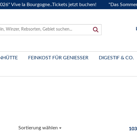
ive la Bourgogne..Tickets jetzt buchen!
"Das Sommerfest 20
NHÜTTE
FEINKOST FÜR GENIESSER
DIGESTIF & CO.
Sortierung wählen
103