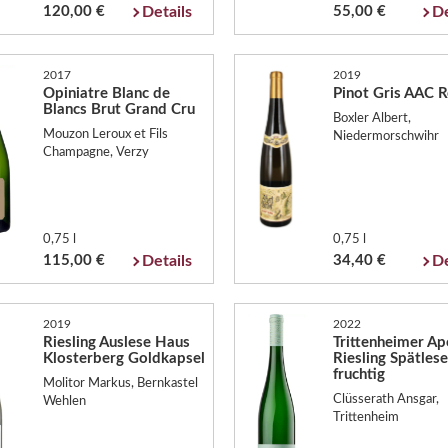
120,00 €
Details
55,00 €
De
2017
2019
Opiniatre Blanc de
Pinot Gris AAC 
Blancs Brut Grand Cru
Boxler Albert,
Mouzon Leroux et Fils
Niedermorschwihr
Champagne, Verzy
0,75 l
0,75 l
115,00 €
Details
34,40 €
De
2019
2022
Riesling Auslese Haus
Trittenheimer A
Klosterberg Goldkapsel
Riesling Spätlese
fruchtig
Molitor Markus, Bernkastel
Clüsserath Ansgar,
Wehlen
Trittenheim