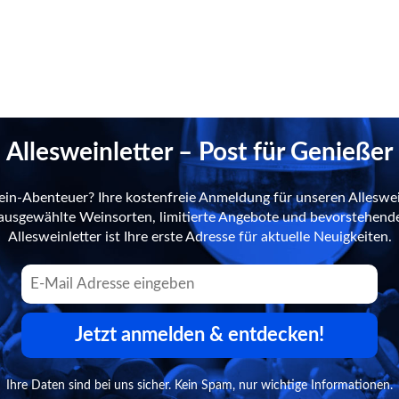
Allesweinletter – Post für Genießer
ein-Abenteuer? Ihre kostenfreie Anmeldung für unseren Alleswei
n ausgewählte Weinsorten, limitierte Angebote und bevorstehend
Allesweinletter ist Ihre erste Adresse für aktuelle Neuigkeiten.
Jetzt anmelden & entdecken!
Ihre Daten sind bei uns sicher. Kein Spam, nur wichtige Informationen.