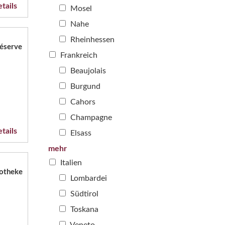
tails
Mosel
Nahe
Rheinhessen
Réserve
Frankreich
Beaujolais
Burgund
Cahors
Champagne
tails
Elsass
mehr
Italien
potheke
Lombardei
Südtirol
Toskana
Veneto