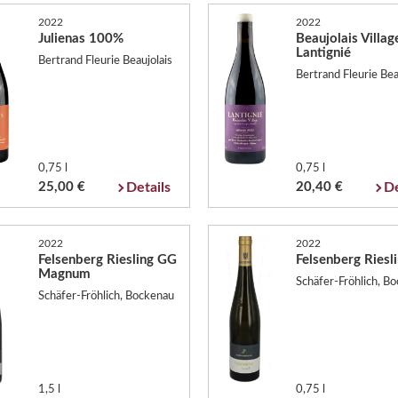
2022
2022
Julienas 100%
Beaujolais Villa
Lantignié
Bertrand Fleurie Beaujolais
Bertrand Fleurie Bea
0,75 l
0,75 l
25,00 €
Details
20,40 €
De
2022
2022
Felsenberg Riesling GG
Felsenberg Riesl
Magnum
Schäfer-Fröhlich, B
Schäfer-Fröhlich, Bockenau
1,5 l
0,75 l