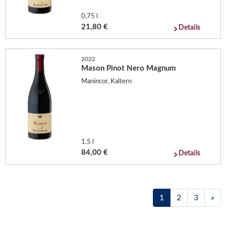
0,75 l
21,80 €
Details
2022
Mason Pinot Nero Magnum
Manincor, Kaltern
1,5 l
84,00 €
Details
1
2
3
»