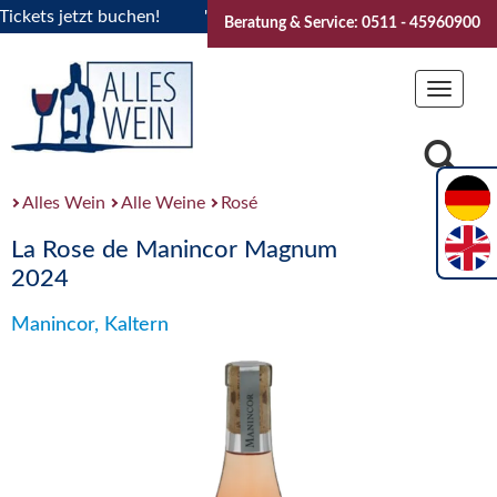
ets jetzt buchen!
"Das Sommerfest 2026" Vive la Bourgogne
Beratung & Service: 0511 - 45960900
Toggle
navigat
Alles Wein
Alle Weine
Rosé
La Rose de Manincor Magnum
2024
Manincor, Kaltern