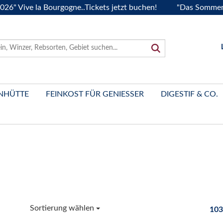
ive la Bourgogne..Tickets jetzt buchen!
"Das Sommerfest 20
NHÜTTE
FEINKOST FÜR GENIESSER
DIGESTIF & CO.
Sortierung wählen
103