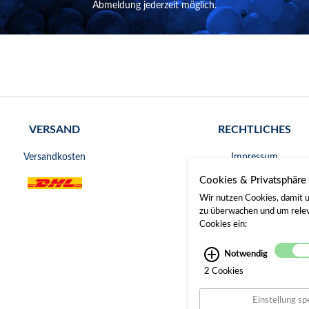
Abmeldung jederzeit möglich.
VERSAND
RECHTLICHES
Versandkosten
Impressum
Cookies & Privatsphäre
AGB
Wir nutzen Cookies, damit u
Widerrufsrecht
zu überwachen und um releva
Cookies ein:
Datenschutz
Notwendig
Bankverbindung
2 Cookies
Gerichtsstand
Einstellung sp