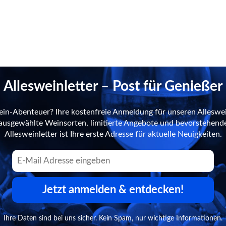
Allesweinletter – Post für Genießer
ein-Abenteuer? Ihre kostenfreie Anmeldung für unseren Alleswei
n ausgewählte Weinsorten, limitierte Angebote und bevorstehend
Allesweinletter ist Ihre erste Adresse für aktuelle Neuigkeiten.
Jetzt anmelden & entdecken!
Ihre Daten sind bei uns sicher. Kein Spam, nur wichtige Informationen.