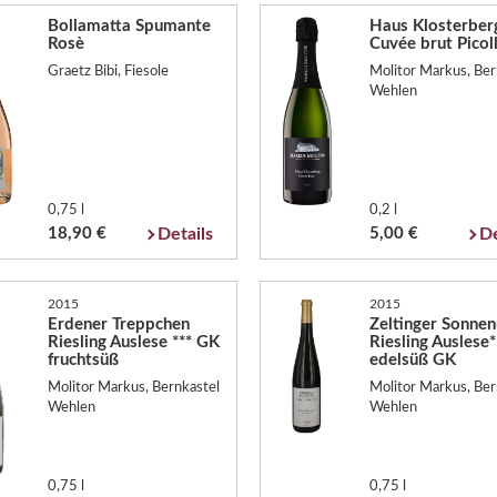
Bollamatta Spumante
Haus Klosterber
Rosè
Cuvée brut Picol
Graetz Bibi, Fiesole
Molitor Markus, Ber
Wehlen
0,75 l
0,2 l
18,90 €
Details
5,00 €
De
2015
2015
Erdener Treppchen
Zeltinger Sonnen
Riesling Auslese *** GK
Riesling Auslese*
fruchtsüß
edelsüß GK
Molitor Markus, Bernkastel
Molitor Markus, Ber
Wehlen
Wehlen
0,75 l
0,75 l