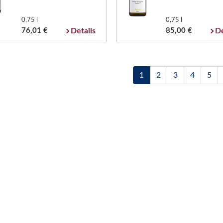
0,75 l
0,75 l
76,01 €
Details
85,00 €
De
1
2
3
4
5