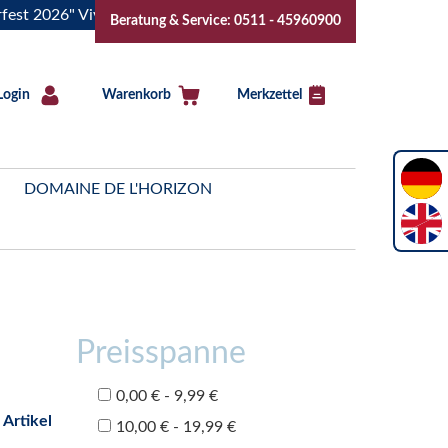
26" Vive la Bourgogne..Tickets jetzt buchen!
"Das Sommerf
Beratung & Service: 0511 - 45960900
Login
Warenkorb
Merkzettel
DOMAINE DE L'HORIZON
Preisspanne
0,00 € - 9,99 €
 Artikel
10,00 € - 19,99 €