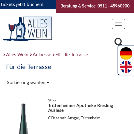
ets jetzt buchen!
"Das Sommerfest 2026" Vive la Bourgogne.
Beratung & Service: 0511 - 45960900
Toggle
navigat
Alles Wein
Anlaesse
Für die Terrasse
Für die Terrasse
Sortierung wählen
2022
Trittenheimer Apotheke Riesling
Auslese
Clüsserath Ansgar, Trittenheim