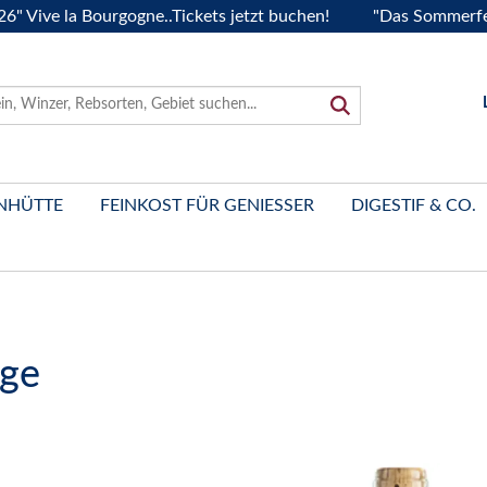
 la Bourgogne..Tickets jetzt buchen!
"Das Sommerfest 2026"
NHÜTTE
FEINKOST FÜR GENIESSER
DIGESTIF & CO.
nge