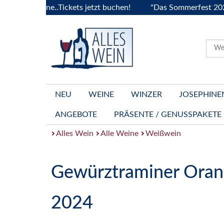
urgogne..Tickets jetzt buchen!
"Das Sommerfest 2026" Vive
NEU
WEINE
WINZER
JOSEPHINE
ANGEBOTE
PRÄSENTE / GENUSSPAKETE
Alles Wein
Alle Weine
Weißwein
Gewürztraminer Ora
2024