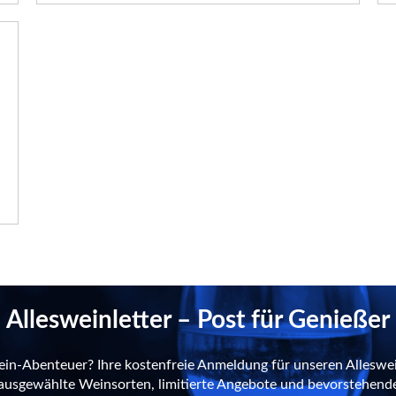
Allesweinletter – Post für Genießer
ein-Abenteuer? Ihre kostenfreie Anmeldung für unseren Alleswei
n ausgewählte Weinsorten, limitierte Angebote und bevorstehend