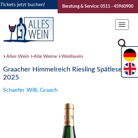
ets jetzt buchen!
"Das Sommerfest 2026" Vive la Bourgogne
Beratung & Service: 0511 - 45960900
Toggle
navigat
Alles Wein
Alle Weine
Weißwein
Graacher Himmelreich Riesling Spätlese
2025
Schaefer Willi, Graach