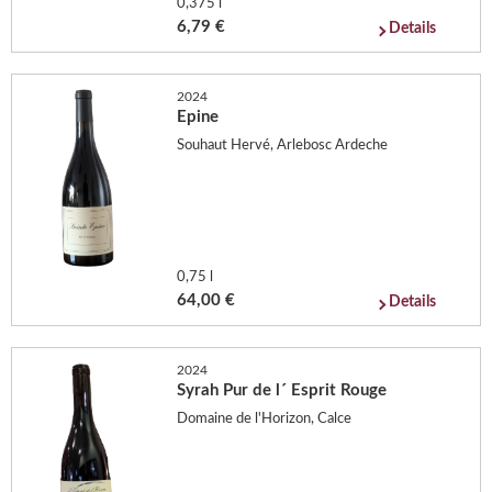
0,375 l
6,79 €
Details
2024
Epine
Souhaut Hervé, Arlebosc Ardeche
0,75 l
64,00 €
Details
2024
Syrah Pur de l´ Esprit Rouge
Domaine de l'Horizon, Calce