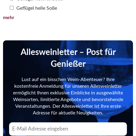
Geflügel helle Soße
mehr
Allesweinletter – Post für
Genießer
Lust auf ein bisschen Wein-Abenteuer? Ihre
kostenfreie Anmeldung für unseren Allesweinletter
ermöglicht Ihnen exklusive Einblicke in ausgewählte
Weinsorten, limitierte Angebote und bevorstehende
Veranstaltungen. Der Allesweinletter ist Ihre erste
Adresse für aktuelle Neuigkeiten.