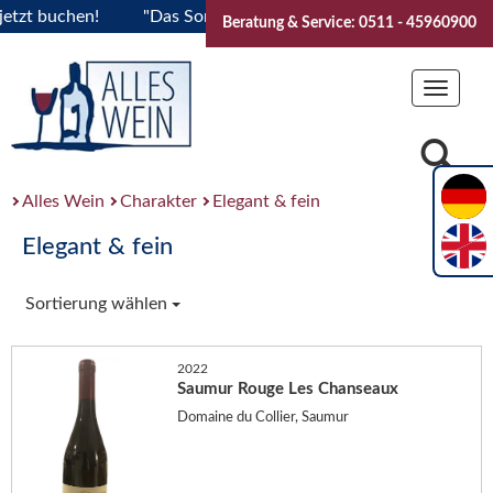
uchen!
"Das Sommerfest 2026" Vive la Bourgogne..Tickets j
Beratung & Service: 0511 - 45960900
Toggle
navigat
Alles Wein
Charakter
Elegant & fein
Elegant & fein
Sortierung wählen
2022
Saumur Rouge Les Chanseaux
Domaine du Collier, Saumur