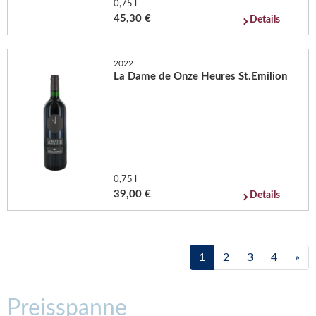
0,75 l
45,30 €
Details
2022
La Dame de Onze Heures St.Emilion
0,75 l
39,00 €
Details
1
2
3
4
»
Preisspanne