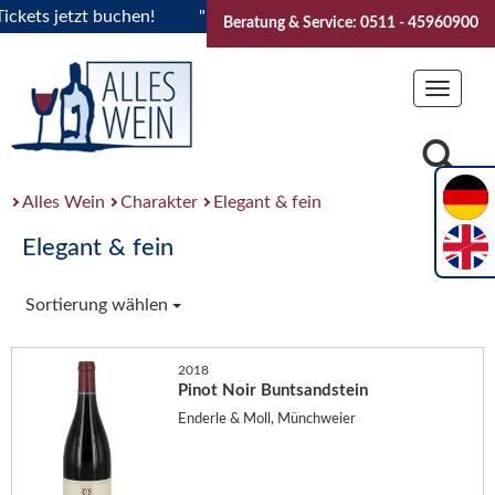
ts jetzt buchen!
"Das Sommerfest 2026" Vive la Bourgogne.
Beratung & Service: 0511 - 45960900
Toggle
navigat
Alles Wein
Charakter
Elegant & fein
Elegant & fein
Sortierung wählen
2018
Pinot Noir Buntsandstein
Enderle & Moll, Münchweier