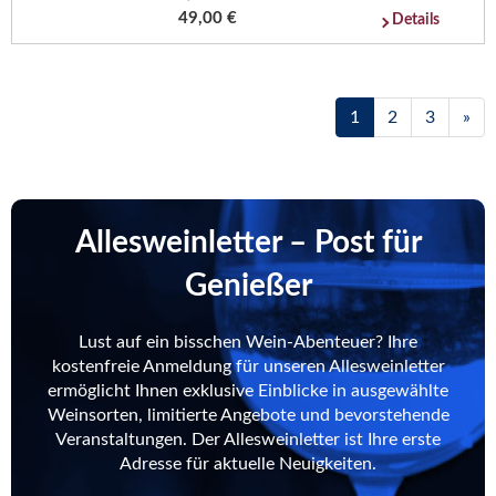
49,00 €
Details
1
2
3
»
Allesweinletter – Post für
Genießer
Lust auf ein bisschen Wein-Abenteuer? Ihre
kostenfreie Anmeldung für unseren Allesweinletter
ermöglicht Ihnen exklusive Einblicke in ausgewählte
Weinsorten, limitierte Angebote und bevorstehende
Veranstaltungen. Der Allesweinletter ist Ihre erste
Adresse für aktuelle Neuigkeiten.