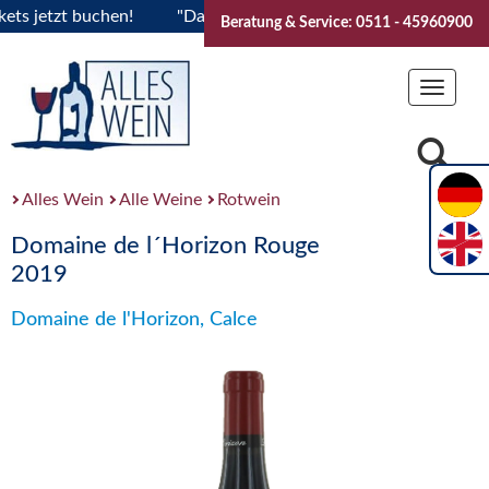
jetzt buchen!
"Das Sommerfest 2026" Vive la Bourgogne..Ti
Beratung & Service: 0511 - 45960900
Toggle
navigat
Alles Wein
Alle Weine
Rotwein
Domaine de l´Horizon Rouge
2019
Domaine de l'Horizon, Calce