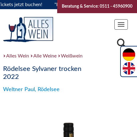
ts jetzt buchen!
"Das Sommerfest 2026" Vive la Bourgogne.
Beratung & Service: 0511 - 45960900
Toggle
navigat
Alles Wein
Alle Weine
Weißwein
Rödelsee Sylvaner trocken
2022
Weltner Paul, Rödelsee