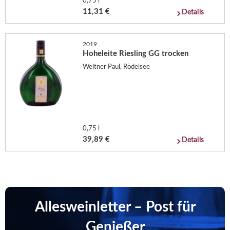
0,75 l
11,31 €
Details
2019
Hoheleite Riesling GG trocken
Weltner Paul, Rödelsee
0,75 l
39,89 €
Details
Allesweinletter – Post für
Genießer