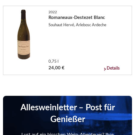
2022
Romaneaux-Destezet Blanc
Souhaut Hervé, Arlebosc Ardeche
0,75 l
24,00 €
Details
Allesweinletter – Post für
Genießer
Lust auf ein bisschen Wein-Abenteuer? Ihre