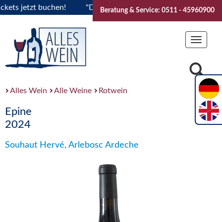
s jetzt buchen!
"Das Sommerfest 2026" Vive la Bourgogne..
Beratung & Service: 0511 - 45960900
Toggle
navigat
Alles Wein
Alle Weine
Rotwein
Epine
2024
Souhaut Hervé, Arlebosc Ardeche