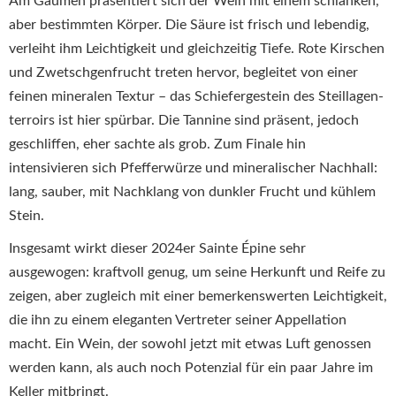
Am Gaumen präsentiert sich der Wein mit einem schlanken,
aber bestimmten Körper. Die Säure ist frisch und lebendig,
verleiht ihm Leichtigkeit und gleichzeitig Tiefe. Rote Kirschen
und Zwetschgenfrucht treten hervor, begleitet von einer
feinen mineralen Textur – das Schiefergestein des Steillagen­
terroirs ist hier spürbar. Die Tannine sind präsent, jedoch
geschliffen, eher sachte als grob. Zum Finale hin
intensivieren sich Pfefferwürze und mineralischer Nachhall:
lang, sauber, mit Nachklang von dunkler Frucht und kühlem
Stein.
Insgesamt wirkt dieser 2024er Sainte Épine sehr
ausgewogen: kraftvoll genug, um seine Herkunft und Reife zu
zeigen, aber zugleich mit einer bemerkenswerten Leichtigkeit,
die ihn zu einem eleganten Vertreter seiner Appellation
macht. Ein Wein, der sowohl jetzt mit etwas Luft genossen
werden kann, als auch noch Potenzial für ein paar Jahre im
Keller mitbringt.