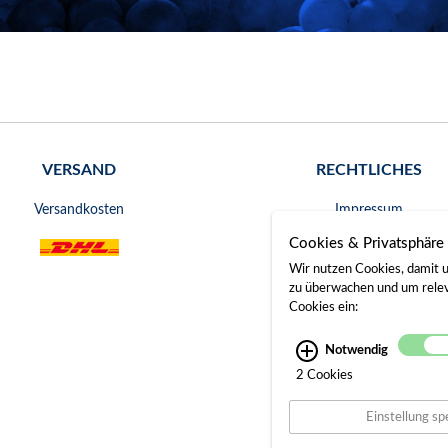
VERSAND
RECHTLICHES
Versandkosten
Impressum
Cookies & Privatsphäre
AGB
Wir nutzen Cookies, damit u
Widerrufsrecht
zu überwachen und um releva
Cookies ein:
Datenschutz
Notwendig
Bankverbindung
2 Cookies
Gerichtsstand
Einstellung sp
Widerruf erklären