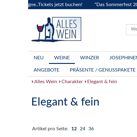
Bourgogne..Tickets jetzt buchen!
"Das Sommerfest 2026" Vi
NEU
WEINE
WINZER
JOSEPHINE
ANGEBOTE
PRÄSENTE / GENUSSPAKETE
Alles Wein
Charakter
Elegant & fein
Elegant & fein
Artikel pro Seite:
12
24
36