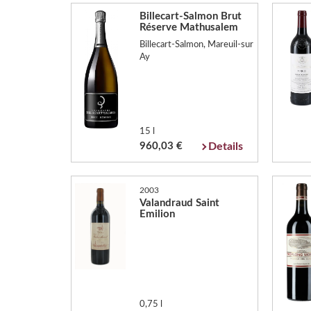
Billecart-Salmon Brut
Réserve Mathusalem
Billecart-Salmon, Mareuil-sur
Ay
15 l
960,03 €
Details
2003
Valandraud Saint
Emilion
0,75 l