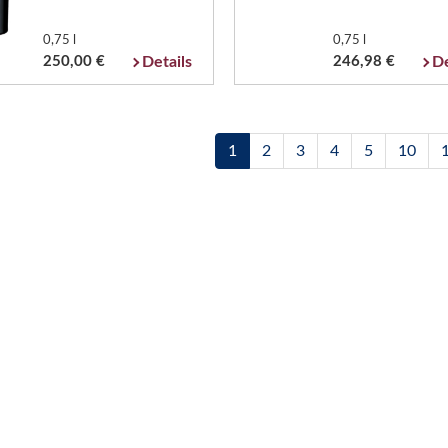
0,75 l
0,75 l
250,00 €
Details
246,98 €
De
1
2
3
4
5
10